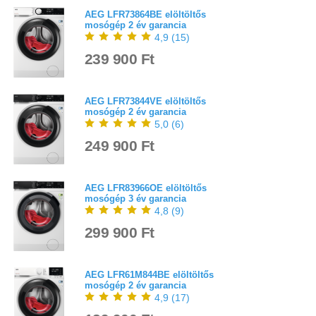
AEG LFR73864BE elöltöltős
mosógép 2 év garancia
4,9
(
15
)
239 900 Ft
AEG LFR73844VE elöltöltős
mosógép 2 év garancia
5,0
(
6
)
249 900 Ft
AEG LFR83966OE elöltöltős
mosógép 3 év garancia
4,8
(
9
)
299 900 Ft
AEG LFR61M844BE elöltöltős
mosógép 2 év garancia
4,9
(
17
)