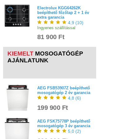
Electrolux KGG64262K
beépíthető főzőlap 2 + 1 év
extra garancia
4,9
(
10
)
Ingyenes szállítással
81 900 Ft
KIEMELT
M
OSOGATÓGÉP
AJÁNLATUNK
AEG FSB53907Z beépíthető
mosogatógép 2 év garancia
4,8
(
6
)
199 900 Ft
AEG FSK75778P beépíthető
mosogatógép 3 év garancia
5,0
(
2
)