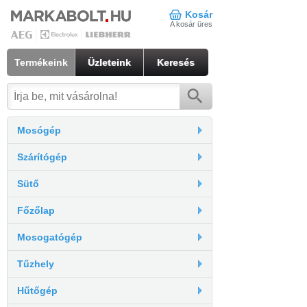
Kosár
A kosár üres
Termékeink
Üzleteink
Keresés
Mosógép
Szárítógép
Sütő
Főzőlap
Mosogatógép
Tűzhely
Hűtőgép