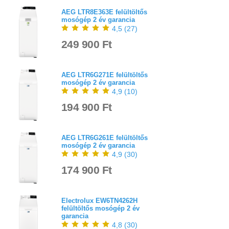
AEG LTR8E363E felültöltős
mosógép 2 év garancia
4,5
(
27
)
249 900 Ft
AEG LTR6G271E felültöltős
mosógép 2 év garancia
4,9
(
10
)
194 900 Ft
AEG LTR6G261E felültöltős
mosógép 2 év garancia
4,9
(
30
)
174 900 Ft
Electrolux EW6TN4262H
felültöltős mosógép 2 év
garancia
4,8
(
30
)