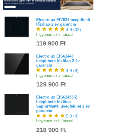
Electrolux EIV634 beépíthető
főzőlap 2 év garancia
4,9
(
33
)
Ingyenes szállítással
119 900 Ft
Electrolux EIS62443
beépíthető főzőlap 2 év
garancia
4,9
(
8
)
Ingyenes szállítással
129 900 Ft
Electrolux EIS62453IZ
beépíthető főzőlap
SaphirMatt® üvegfelület 2 év
garancia
5,0
(
4
)
Ingyenes szállítással
218 900 Ft