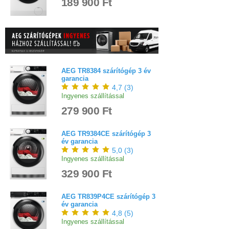
189 900 Ft
AEG TR8384 szárítógép 3 év
garancia
4,7
(
3
)
Ingyenes szállítással
279 900 Ft
AEG TR9384CE szárítógép 3
év garancia
5,0
(
3
)
Ingyenes szállítással
329 900 Ft
AEG TR839P4CE szárítógép 3
év garancia
4,8
(
5
)
Ingyenes szállítással