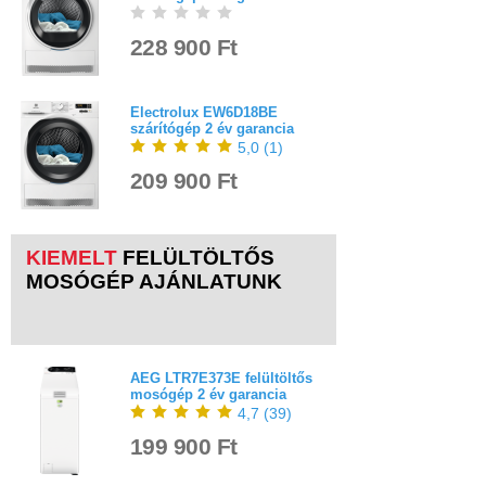
228 900 Ft
Electrolux EW6D18BE
szárítógép 2 év garancia
5,0
(
1
)
209 900 Ft
KIEMELT
FELÜLTÖLTŐS
MOSÓGÉP AJÁNLATUNK
AEG LTR7E373E felültöltős
mosógép 2 év garancia
4,7
(
39
)
199 900 Ft