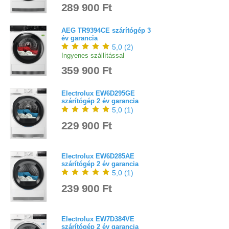
289 900 Ft
AEG TR9394CE szárítógép 3
év garancia
5,0
(
2
)
Ingyenes szállítással
359 900 Ft
Electrolux EW6D295GE
szárítógép 2 év garancia
5,0
(
1
)
229 900 Ft
Electrolux EW6D285AE
szárítógép 2 év garancia
5,0
(
1
)
239 900 Ft
Electrolux EW7D384VE
szárítógép 2 év garancia