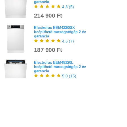
garancia
4,8
(
5
)
214 900 Ft
Electrolux EEM43300IX
beépíthető mosogatógép 2 év
garancia
4,6
(
7
)
187 900 Ft
Electrolux EEM48320L
beépíthető mosogatógép 2 év
garancia
5,0
(
15
)
184 900 Ft
PÁRAELSZÍVÓK
INGYENES
SZÁLLÍTÁSSAL