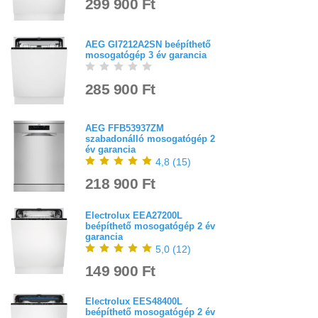
299 900 Ft
AEG GI7212A2SN beépíthető
mosogatógép 3 év garancia
285 900 Ft
AEG FFB53937ZM
szabadonálló mosogatógép 2
év garancia
4,8
(
15
)
218 900 Ft
Electrolux EEA27200L
beépíthető mosogatógép 2 év
garancia
5,0
(
12
)
149 900 Ft
Electrolux EES48400L
beépíthető mosogatógép 2 év