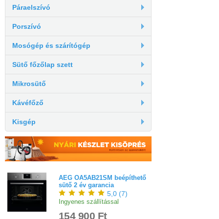
Páraelszívó
Porszívó
Mosógép és szárítógép
Sütő főzőlap szett
Mikrosütő
Kávéfőző
Kisgép
AEG OA5AB21SM beépíthető
sütő 2 év garancia
5,0
(
7
)
Ingyenes szállítással
154 900 Ft