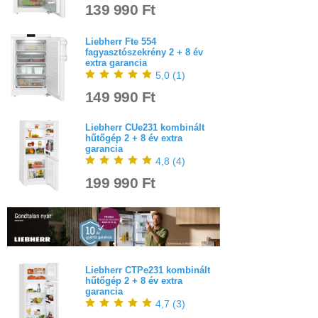
139 990 Ft
Liebherr Fte 554
fagyasztószekrény 2 + 8 év
extra garancia
5,0
(
1
)
149 990 Ft
Liebherr CUe231 kombinált
hűtőgép 2 + 8 év extra
garancia
4,8
(
4
)
199 990 Ft
Liebherr CTPe231 kombinált
hűtőgép 2 + 8 év extra
garancia
4,7
(
3
)