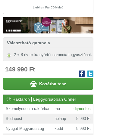
Liebherr Fte 554videó
Választható garancia
2 + 8 év extra gyártói garancia fogyasztónak
149 990 Ft
Kosárba tesz
Raktáron
Leggyorsabban Önnél
Személyesen a raktárban
ma
díjmentes
Budapest
holnap
8 990 Ft
Nyugat-Magyarország
kedd
8 990 Ft