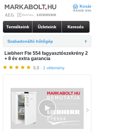
Kosár
A kosár üres
Termékeink
Üzleteink
Keresés
Szabadonálló hűtőgép
Liebherr Fte 554 fagyasztószekrény 2
+ 8 év extra garancia
5,0 ·
1 vélemény