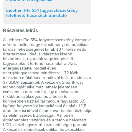
Liebherr Fte 554 fagyasztószekrény
letölthető használati útmutató
Részletes leírás
A Liebherr Fte 554 fagyasztószekrény kompakt
mérete mellett nagy teljesítményt és praktikus
tárolási lehetőségeket kínál. 107 literes nettó
űrtartalmával ideális választás kisebb
háztartások, nyaralók vagy kiegészítő
fagyasztóként történő használatra. Az E
energiaosztályú modell éves
energiafogyasztása mindössze 172 kWh,
miközben működése rendkívül halk, mindössze
37 dB(A) zajszinttel. A készülék SmartFrost
technológiát alkalmaz, amely jelentősen
csökkenti a deresedést, így a leolvasztás
ritkábban szükséges, és a belső tér
könnyebben tisztán tartható. A fagyasztó 5,5
kg/nap fagyasztási kapacitással és akár 12,5
órás tárolási idővel üzemzavar esetén biztosítja
az élelmiszerek biztonságát. A modern
érintőpaneles vezérlés és a tetőn elhelyezett
LCD-kijelző egyszerű kezelhetőséget garantál.
A készülék rendelkezik optikai és akusztikus