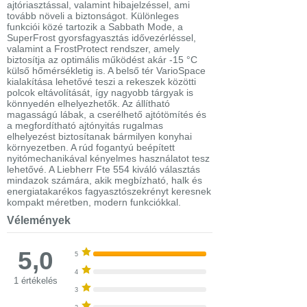
ajtóriasztással, valamint hibajelzéssel, ami
tovább növeli a biztonságot. Különleges
funkciói közé tartozik a Sabbath Mode, a
SuperFrost gyorsfagyasztás idővezérléssel,
valamint a FrostProtect rendszer, amely
biztosítja az optimális működést akár -15 °C
külső hőmérsékletig is. A belső tér VarioSpace
kialakítása lehetővé teszi a rekeszek közötti
polcok eltávolítását, így nagyobb tárgyak is
könnyedén elhelyezhetők. Az állítható
magasságú lábak, a cserélhető ajtótömítés és
a megfordítható ajtónyitás rugalmas
elhelyezést biztosítanak bármilyen konyhai
környezetben. A rúd fogantyú beépített
nyitómechanikával kényelmes használatot tesz
lehetővé. A Liebherr Fte 554 kiváló választás
mindazok számára, akik megbízható, halk és
energiatakarékos fagyasztószekrényt keresnek
kompakt méretben, modern funkciókkal.
Vélemények
5,0
5
4
1 értékelés
3