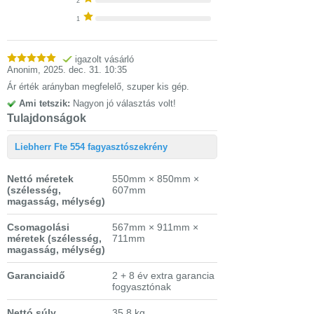
2
1
igazolt vásárló
Anonim
,
2025. dec. 31. 10:35
Ár érték arányban megfelelő, szuper kis gép.
Ami tetszik:
Nagyon jó választás volt!
Tulajdonságok
Liebherr Fte 554 fagyasztószekrény
Nettó méretek
550mm × 850mm ×
(szélesség,
607mm
magasság, mélység)
Csomagolási
567mm × 911mm ×
méretek
(szélesség,
711mm
magasság, mélység)
Garanciaidő
2 + 8 év extra garancia
fogyasztónak
Nettó súly
35.8 kg