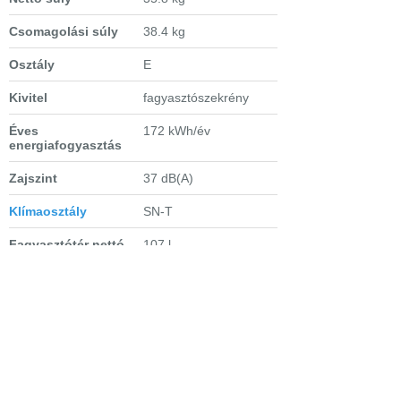
Csomagolási súly
38.4 kg
Osztály
E
Kivitel
fagyasztószekrény
Éves
172 kWh/év
energiafogyasztás
Zajszint
37 dB(A)
Klímaosztály
SN-T
Fagyasztótér nettó
107 l
térfogata
Fagyasztótér
manuális
leolvasztási módja
Fagyasztótér
SmartFrost
- kevesebb
technológia
deresedés, ritkább
olvasztás