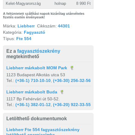
Kelet-Magyarország
holnap
8 990 Ft
A feltüntetett szállítási napok kizárólag utánvételes
fizetés esetén érvényesek!
Márka:
Liebherr
Cikkszám:
44301
Kategória:
Fagyasztó
Típus:
Fte 554
Ez a
fagyasztószekrény
megtekinthető
Liebherr márkabolt MOM Park
1123 Budapest Alkotás utca 53
Tel.:
(+36-1) 710-10-10
,
(+36-30) 256-32-56
Liebherr márkabolt Buda
1117 Bp Fehérvári út 50-52.
Tel.:
(+36-1) 382-01-12
,
(+36-20) 922-33-55
Letölthető dokumentumok
Liebherr Fte 554 fagyasztószekrény
letölthető energiacímke