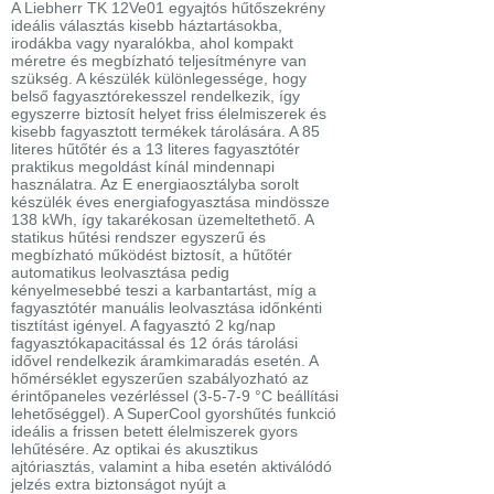
A Liebherr TK 12Ve01 egyajtós hűtőszekrény
ideális választás kisebb háztartásokba,
irodákba vagy nyaralókba, ahol kompakt
méretre és megbízható teljesítményre van
szükség. A készülék különlegessége, hogy
belső fagyasztórekesszel rendelkezik, így
egyszerre biztosít helyet friss élelmiszerek és
kisebb fagyasztott termékek tárolására. A 85
literes hűtőtér és a 13 literes fagyasztótér
praktikus megoldást kínál mindennapi
használatra. Az E energiaosztályba sorolt
készülék éves energiafogyasztása mindössze
138 kWh, így takarékosan üzemeltethető. A
statikus hűtési rendszer egyszerű és
megbízható működést biztosít, a hűtőtér
automatikus leolvasztása pedig
kényelmesebbé teszi a karbantartást, míg a
fagyasztótér manuális leolvasztása időnkénti
tisztítást igényel. A fagyasztó 2 kg/nap
fagyasztókapacitással és 12 órás tárolási
idővel rendelkezik áramkimaradás esetén. A
hőmérséklet egyszerűen szabályozható az
érintőpaneles vezérléssel (3-5-7-9 °C beállítási
lehetőséggel). A SuperCool gyorshűtés funkció
ideális a frissen betett élelmiszerek gyors
lehűtésére. Az optikai és akusztikus
ajtóriasztás, valamint a hiba esetén aktiválódó
jelzés extra biztonságot nyújt a