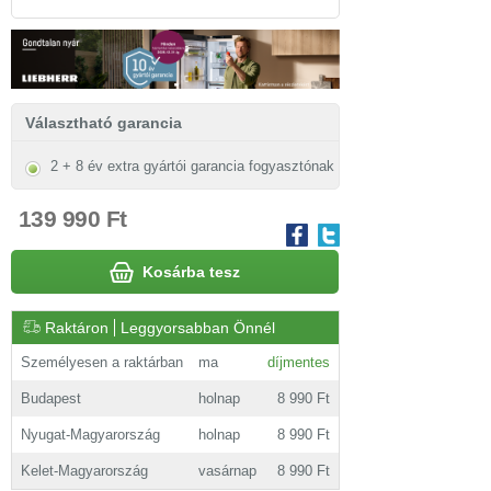
Választható garancia
2 + 8 év extra gyártói garancia fogyasztónak
139 990 Ft
Kosárba tesz
Raktáron
Leggyorsabban Önnél
Személyesen a raktárban
ma
díjmentes
Budapest
holnap
8 990 Ft
Nyugat-Magyarország
holnap
8 990 Ft
Kelet-Magyarország
vasárnap
8 990 Ft