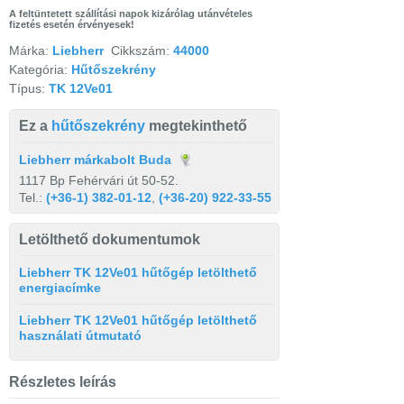
A feltüntetett szállítási napok kizárólag utánvételes
fizetés esetén érvényesek!
Márka:
Liebherr
Cikkszám:
44000
Kategória:
Hűtőszekrény
Típus:
TK 12Ve01
Ez a
hűtőszekrény
megtekinthető
Liebherr márkabolt Buda
1117 Bp Fehérvári út 50-52.
Tel.:
(+36-1) 382-01-12
,
(+36-20) 922-33-55
Letölthető dokumentumok
Liebherr TK 12Ve01 hűtőgép letölthető
energiacímke
Liebherr TK 12Ve01 hűtőgép letölthető
használati útmutató
Részletes leírás