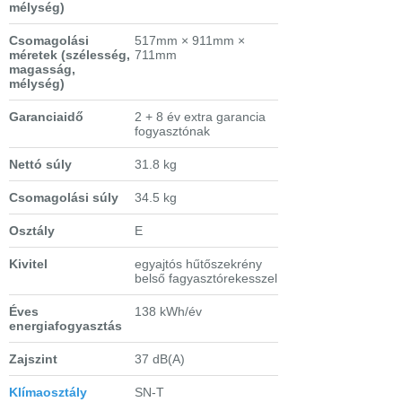
mélység)
Csomagolási
517mm × 911mm ×
méretek
(szélesség,
711mm
magasság,
mélység)
Garanciaidő
2 + 8 év extra garancia
fogyasztónak
Nettó súly
31.8 kg
Csomagolási súly
34.5 kg
Osztály
E
Kivitel
egyajtós hűtőszekrény
belső fagyasztórekesszel
Éves
138 kWh/év
energiafogyasztás
Zajszint
37 dB(A)
Klímaosztály
SN-T