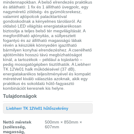
mindennapokban. A belső elrendezés praktikus
és átlátható: 1 fix és 1 állítható üvegpolc, egy
nagyméretű zöldség- és gyümölcsrekesz,
valamint ajtópolcok palacktartóval
gondoskodnak a kényelmes tárolásról. Az
oldalsó LED világítás energiatakarékosan
biztosítja a teljes belső tér megvilágítását. A
megfordítható ajtónyitás, a süllyesztett
fogantyú és az állítható magasságú lábak
révén a készülék könnyedén igazítható
bármilyen konyhai elrendezéshez. A cserélhető
ajtótömítés hosszú távú megbízhatóságot
kínál, a tartozékok – például a tojástartó –
pedig mosogatógépben tisztíthatók. A Liebherr
TK 12Ve01 halk működésével (37 dB),
energiatakarékos teljesítményével és kompakt
méretével kiváló választás azoknak, akik egy
praktikus és sokoldalú hűtő-fagyasztó
kombinációt keresnek kis helyre.
Tulajdonságok
Liebherr TK 12Ve01 hűtőszekrény
Nettó méretek
500mm × 850mm ×
(szélesség,
607mm
magasság,