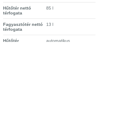
Hűtőtér nettó
85 l
térfogata
Fagyasztótér nettó
13 l
térfogata
Hűtőtér
automatikus
leolvasztási módja
Fagyasztótér
manuális
leolvasztási módja
Hűtőtér
statikus
technológia
Fagyasztótér
statikus
technológia
Extra
- Fagyasztókapacitás: 2
tulajdonságok
kg/nap
- Tárolási idő üzemzavar
esetén: 12 óra
- Vezérlés:
érintőpaneles vezérlés
,
3-5-7-9 C°