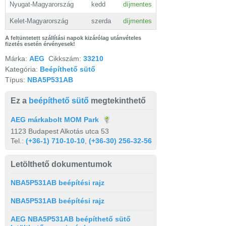
Nyugat-Magyarország
kedd
díjmentes
Kelet-Magyarország
szerda
díjmentes
A feltüntetett szállítási napok kizárólag utánvételes
fizetés esetén érvényesek!
Márka:
AEG
Cikkszám:
33210
Kategória:
Beépíthető sütő
Típus:
NBA5P531AB
Ez a
beépíthető sütő
megtekinthető
AEG márkabolt MOM Park
1123 Budapest Alkotás utca 53
Tel.:
(+36-1) 710-10-10
,
(+36-30) 256-32-56
Letölthető dokumentumok
NBA5P531AB beépítési rajz
NBA5P531AB beépítési rajz
AEG NBA5P531AB beépíthető sütő