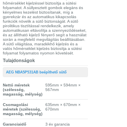
hőmérséklet kijelzéssel biztosítja a sütési
folyamatot. A süllyesztett gombok elegáns és
kényelmes kezelést biztosítanak, míg a
gyerekzár és az automatikus kikapcsolás
funkciók növelik a sütő biztonságát. A sütő
pirolitikus tisztítással rendelkezik, amely
automatikusan eltávolítja a szennyeződéseket,
és az állítható kijelző fényerő segít a használat
során a megfelelő megvilágítás beállításában.
A sütő világítása, maradékhő kijelzés és a
valós hőmérséklet kijelzés biztosítja a sütési
folyamat folyamatos nyomon követését.
Tulajdonságok
AEG NBA5P531AB beépíthető sütő
Nettó méretek
595mm × 594mm ×
(szélesség,
567mm
magasság, mélység)
Csomagolási
635mm × 670mm ×
méretek
(szélesség,
670mm
magasság, mélység)
Garanciaidő
3 év garancia