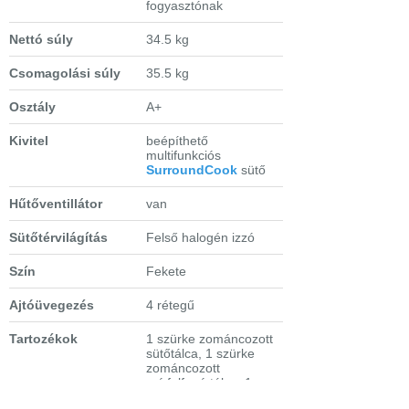
fogyasztónak
Nettó súly
34.5 kg
Csomagolási súly
35.5 kg
Osztály
A+
Kivitel
beépíthető
multifunkciós
SurroundCook
sütő
Hűtőventillátor
van
Sütőtérvilágítás
Felső halogén izzó
Szín
Fekete
Ajtóüvegezés
4 rétegű
Tartozékok
1 szürke zománcozott
sütőtálca, 1 szürke
zománcozott
zsírfelfogó tálca. 1
grillrács