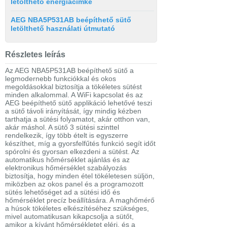
letölthető energiacímke
AEG NBA5P531AB beépíthető sütő
letölthető használati útmutató
Részletes leírás
Az AEG NBA5P531AB beépíthető sütő a
legmodernebb funkciókkal és okos
megoldásokkal biztosítja a tökéletes sütést
minden alkalommal. A WiFi kapcsolat és az
AEG beépíthető sütő applikáció lehetővé teszi
a sütő távoli irányítását, így mindig kézben
tarthatja a sütési folyamatot, akár otthon van,
akár máshol. A sütő 3 sütési szinttel
rendelkezik, így több ételt is egyszerre
készíthet, míg a gyorsfelfűtés funkció segít időt
spórolni és gyorsan elkezdeni a sütést. Az
automatikus hőmérséklet ajánlás és az
elektronikus hőmérséklet szabályozás
biztosítja, hogy minden étel tökéletesen süljön,
miközben az okos panel és a programozott
sütés lehetőséget ad a sütési idő és
hőmérséklet precíz beállítására. A maghőmérő
a húsok tökéletes elkészítéséhez szükséges,
mivel automatikusan kikapcsolja a sütőt,
amikor a kívánt hőmérsékletet eléri, és a