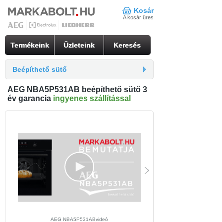
Kosár
A kosár üres
Termékeink
Üzleteink
Keresés
Beépíthető sütő
AEG NBA5P531AB beépíthető sütő 3
év garancia
ingyenes szállítással
AEG NBA5P531ABvideó