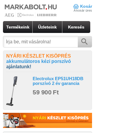
Kosár
A kosár üres
Termékeink
Üzleteink
Keresés
NYÁRI KÉSZLET KISÖPRÉS
akkumulátoros kézi porszívó
ajánlatunk!
Electrolux EP51UH18DB
porszívó 2 év garancia
59 900 Ft