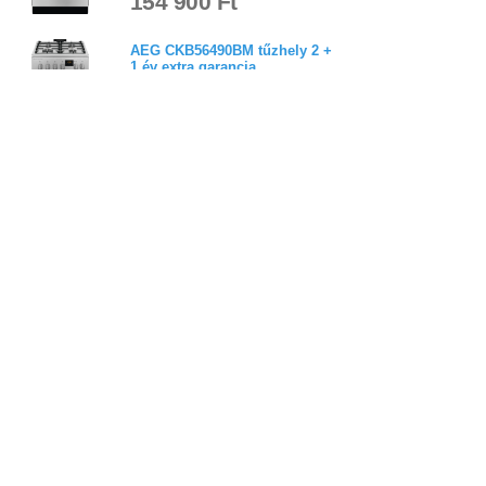
154 900 Ft
AEG CKB56490BM tűzhely 2 +
1 év extra garancia
4,8
(
5
)
174 900 Ft
Electrolux LKK520032W
tűzhely 2 + 1 év extra
garancia
5,0
(
5
)
119 900 Ft
Bejelentkezés
Elfelejtett jelszó
Regisztráció
Link a teljes oldalra
Nyitólap
Üzletszabályzat
Elállás
Szállítás
Szerviz
Adatvédelem