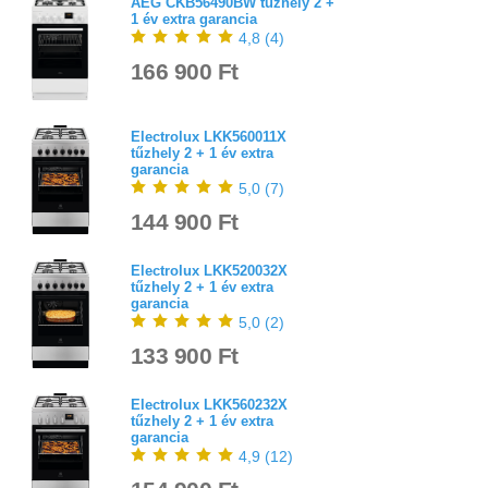
AEG CKB56490BW tűzhely 2 +
1 év extra garancia
4,8
(
4
)
166 900 Ft
Electrolux LKK560011X
tűzhely 2 + 1 év extra
garancia
5,0
(
7
)
144 900 Ft
Electrolux LKK520032X
tűzhely 2 + 1 év extra
garancia
5,0
(
2
)
133 900 Ft
Electrolux LKK560232X
tűzhely 2 + 1 év extra
garancia
4,9
(
12
)