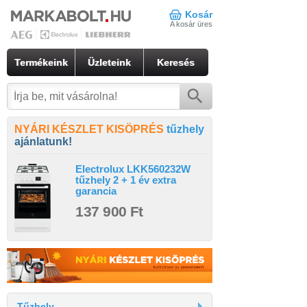
Kosár
A kosár üres
Termékeink
Üzleteink
Keresés
NYÁRI KÉSZLET KISÖPRÉS
tűzhely
ajánlatunk!
Electrolux LKK560232W
tűzhely 2 + 1 év extra
garancia
137 900 Ft
Tűzhely