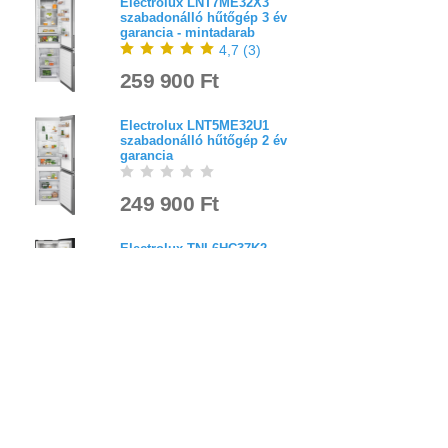
Electrolux LNT7ME32X3
szabadonálló hűtőgép 3 év
garancia - mintadarab
4,7
(
3
)
259 900 Ft
Electrolux LNT5ME32U1
szabadonálló hűtőgép 2 év
garancia
249 900 Ft
Electrolux TNL6HC37K2
szabadonálló hűtőgép 3 év
garancia
329 900 Ft
Bejelentkezés
Elfelejtett jelszó
Regisztráció
Link a teljes oldalra