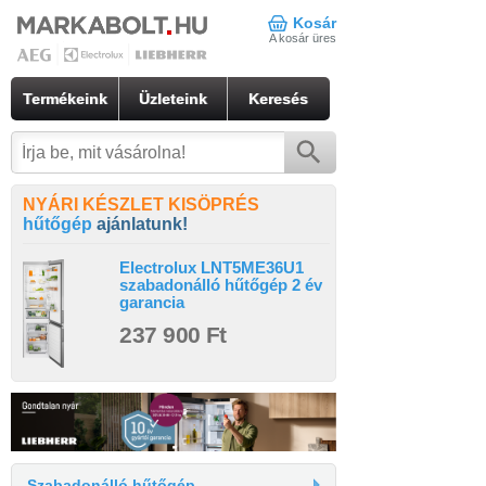
Kosár
A kosár üres
Termékeink
Üzleteink
Keresés
NYÁRI KÉSZLET KISÖPRÉS
hűtőgép
ajánlatunk!
Electrolux LNT5ME36U1
szabadonálló hűtőgép 2 év
garancia
237 900 Ft
Szabadonálló hűtőgép