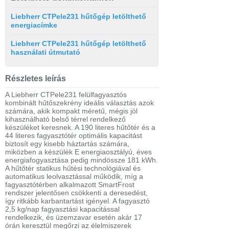
Liebherr CTPele231 hűtőgép letölthető
energiacímke
Liebherr CTPele231 hűtőgép letölthető
használati útmutató
Részletes leírás
A Liebherr CTPele231 felülfagyasztós
kombinált hűtőszekrény ideális választás azok
számára, akik kompakt méretű, mégis jól
kihasználható belső térrel rendelkező
készüléket keresnek. A 190 literes hűtőtér és a
44 literes fagyasztótér optimális kapacitást
biztosít egy kisebb háztartás számára,
miközben a készülék E energiaosztályú, éves
energiafogyasztása pedig mindössze 181 kWh.
A hűtőtér statikus hűtési technológiával és
automatikus leolvasztással működik, míg a
fagyasztótérben alkalmazott SmartFrost
rendszer jelentősen csökkenti a deresedést,
így ritkább karbantartást igényel. A fagyasztó
2,5 kg/nap fagyasztási kapacitással
rendelkezik, és üzemzavar esetén akár 17
órán keresztül megőrzi az élelmiszerek