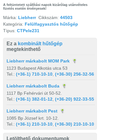
A feltüntetett szállítási napok kizárólag utánvételes
fizetés esetén érvényesek!
Márka:
Liebherr
Cikkszám:
44503
Kategória:
Felülfagyasztós hűtőgép
Típus:
CTPele231
Ez a
kombinált hűtőgép
megtekinthető
Liebherr márkabolt MOM Park
1123 Budapest Alkotás utca 53
Tel.:
(+36-1) 710-10-10
,
(+36-30) 256-32-56
Liebherr márkabolt Buda
1117 Bp Fehérvári út 50-52.
Tel.:
(+36-1) 382-01-12
,
(+36-20) 922-33-55
Liebherr márkabolt Pest
1085 Bp József krt. 10-12.
Tel.:
(+36-1) 210-10-10
,
(+36-30) 210-10-10
Letölthető dokumentumok