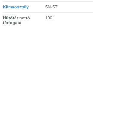
Klímaosztály
SN-ST
Hűtőtér nettó
190 l
térfogata
Fagyasztótér nettó
44 l
térfogata
Hűtőtér leolvasztási
automatikus
módja
Fagyasztótér
manuális
leolvasztási módja
Hűtőtér technológia
statikus
Fagyasztótér
SmartFrost
- kevesebb
technológia
deresedés, ritkább
olvasztás
Fagyasztókapacitás
2.5 kg/nap
Tárolási idő
17 óra
üzemzavar esetén