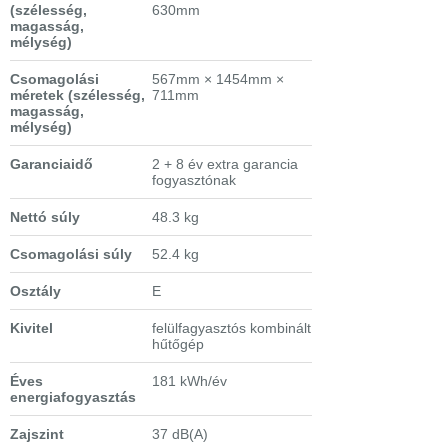
(szélesség,
630mm
magasság,
mélység)
Csomagolási
567mm × 1454mm ×
méretek
(szélesség,
711mm
magasság,
mélység)
Garanciaidő
2 + 8 év extra garancia
fogyasztónak
Nettó súly
48.3 kg
Csomagolási súly
52.4 kg
Osztály
E
Kivitel
felülfagyasztós kombinált
hűtőgép
Éves
181 kWh/év
energiafogyasztás
Zajszint
37 dB(A)