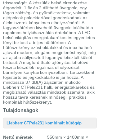
frissességét. A készülék belső elrendezése
átgondolt: 1 fix és 2 állítható üvegpolc, egy
tágas zöldség- és gyümölcsrekesz, valamint
ajtópolcok palacktartóval gondoskodnak az
élelmiszerek kényelmes elhelyezéséről. A
fagyasztótérben kivehető üvegpolc található a
rugalmas helykihasználás érdekében. A LED
belső világítás energiatakarékos és egyenletes
fényt biztosít a teljes hűtőtérben. A
hűtőszekrény ezüst oldalakkal és inox hatású
ajtóval modern, elegáns megjelenést nyújt, míg
az ajtóba süllyesztett fogantyú letisztult külsőt
biztosít. A megfordítható ajtónyitás lehetővé
teszi a készülék rugalmas elhelyezését
bármilyen konyhai környezetben. Tartozékként
tojástartó és jégkockatartó is jár hozzá. A
mindössze 37 dB(A) zajszinten működő
Liebherr CTPele231 halk, energiatakarékos és
megbízható választás mindazok számára, akik
hosszú távra keresnek minőségi, praktikus
kombinált hűtőszekrényt.
Tulajdonságok
Liebherr CTPele231 kombinált hűtőgép
Nettó méretek
550mm × 1400mm ×