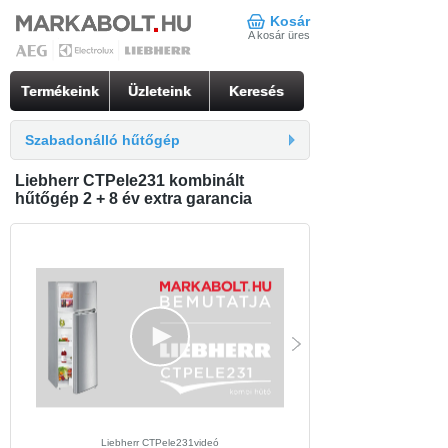
Kosár
A kosár üres
Termékeink
Üzleteink
Keresés
Szabadonálló hűtőgép
Liebherr CTPele231 kombinált
hűtőgép 2 + 8 év extra garancia
Liebherr CTPele231videó