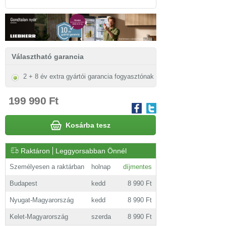
Választható garancia
2 + 8 év extra gyártói garancia fogyasztónak
199 990 Ft
Kosárba tesz
Raktáron
Leggyorsabban Önnél
Személyesen a raktárban
holnap
díjmentes
Budapest
kedd
8 990 Ft
Nyugat-Magyarország
kedd
8 990 Ft
Kelet-Magyarország
szerda
8 990 Ft