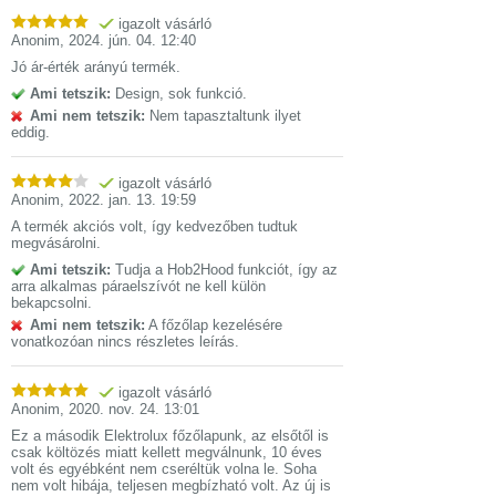
igazolt vásárló
Anonim
,
2024. jún. 04. 12:40
Jó ár-érték arányú termék.
Ami tetszik:
Design, sok funkció.
Ami nem tetszik:
Nem tapasztaltunk ilyet
eddig.
igazolt vásárló
Anonim
,
2022. jan. 13. 19:59
A termék akciós volt, így kedvezőben tudtuk
megvásárolni.
Ami tetszik:
Tudja a Hob2Hood funkciót, így az
arra alkalmas páraelszívót ne kell külön
bekapcsolni.
Ami nem tetszik:
A főzőlap kezelésére
vonatkozóan nincs részletes leírás.
igazolt vásárló
Anonim
,
2020. nov. 24. 13:01
Ez a második Elektrolux főzőlapunk, az elsőtől is
csak költözés miatt kellett megválnunk, 10 éves
volt és egyébként nem cseréltük volna le. Soha
nem volt hibája, teljesen megbízható volt. Az új is