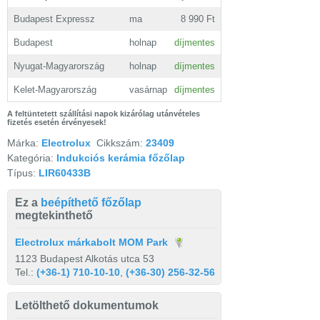
Budapest Expressz
ma
8 990 Ft
Budapest
holnap
díjmentes
Nyugat-Magyarország
holnap
díjmentes
Kelet-Magyarország
vasárnap
díjmentes
A feltüntetett szállítási napok kizárólag utánvételes
fizetés esetén érvényesek!
Márka:
Electrolux
Cikkszám:
23409
Kategória:
Indukciós kerámia főzőlap
Típus:
LIR60433B
Ez a
beépíthető főzőlap
megtekinthető
Electrolux márkabolt MOM Park
1123 Budapest Alkotás utca 53
Tel.:
(+36-1) 710-10-10
,
(+36-30) 256-32-56
Letölthető dokumentumok