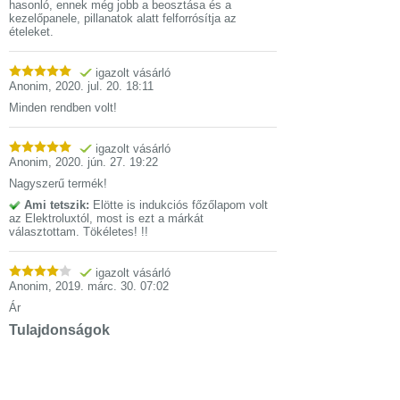
hasonló, ennek még jobb a beosztása és a
kezelőpanele, pillanatok alatt felforrósítja az
ételeket.
igazolt vásárló
Anonim
,
2020. jul. 20. 18:11
Minden rendben volt!
igazolt vásárló
Anonim
,
2020. jún. 27. 19:22
Nagyszerű termék!
Ami tetszik:
Elötte is indukciós főzőlapom volt
az Elektroluxtól, most is ezt a márkát
választottam. Tökéletes! !!
igazolt vásárló
Anonim
,
2019. márc. 30. 07:02
Ár
Tulajdonságok
Electrolux LIR60433B beépíthető főzőlap