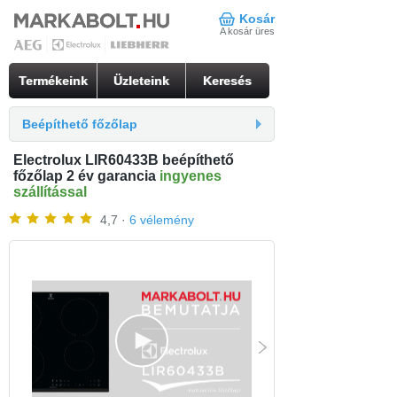
Kosár
A kosár üres
Termékeink
Üzleteink
Keresés
Beépíthető főzőlap
Electrolux LIR60433B beépíthető
főzőlap 2 év garancia
ingyenes
szállítással
4,7 ·
6 vélemény