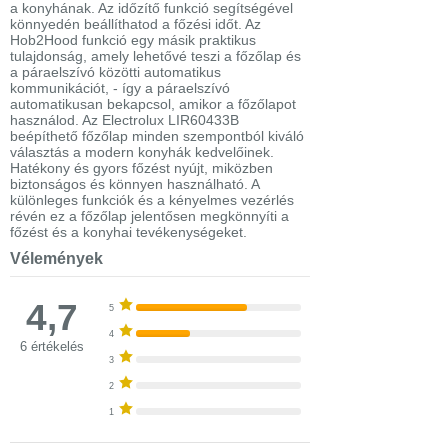
a konyhának. Az időzítő funkció segítségével
könnyedén beállíthatod a főzési időt. Az
Hob2Hood funkció egy másik praktikus
tulajdonság, amely lehetővé teszi a főzőlap és
a páraelszívó közötti automatikus
kommunikációt, - így a páraelszívó
automatikusan bekapcsol, amikor a főzőlapot
használod. Az Electrolux LIR60433B
beépíthető főzőlap minden szempontból kiváló
választás a modern konyhák kedvelőinek.
Hatékony és gyors főzést nyújt, miközben
biztonságos és könnyen használható. A
különleges funkciók és a kényelmes vezérlés
révén ez a főzőlap jelentősen megkönnyíti a
főzést és a konyhai tevékenységeket.
Vélemények
4,7
5
4
6 értékelés
3
2
1