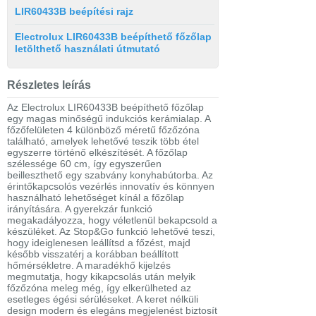
LIR60433B beépítési rajz
Electrolux LIR60433B beépíthető főzőlap
letölthető használati útmutató
Részletes leírás
Az Electrolux LIR60433B beépíthető főzőlap
egy magas minőségű indukciós kerámialap. A
főzőfelületen 4 különböző méretű főzőzóna
található, amelyek lehetővé teszik több étel
egyszerre történő elkészítését. A főzőlap
szélessége 60 cm, így egyszerűen
beilleszthető egy szabvány konyhabútorba. Az
érintőkapcsolós vezérlés innovatív és könnyen
használható lehetőséget kínál a főzőlap
irányítására. A gyerekzár funkció
megakadályozza, hogy véletlenül bekapcsold a
készüléket. Az Stop&Go funkció lehetővé teszi,
hogy ideiglenesen leállítsd a főzést, majd
később visszatérj a korábban beállított
hőmérsékletre. A maradékhő kijelzés
megmutatja, hogy kikapcsolás után melyik
főzőzóna meleg még, így elkerülheted az
esetleges égési sérüléseket. A keret nélküli
design modern és elegáns megjelenést biztosít