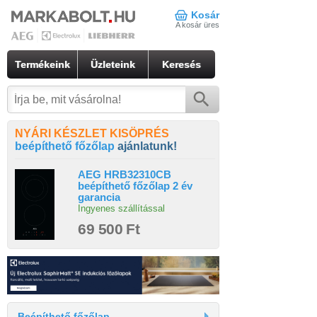
Kosár
A kosár üres
Termékeink
Üzleteink
Keresés
NYÁRI KÉSZLET KISÖPRÉS
beépíthető főzőlap
ajánlatunk!
AEG HRB32310CB
beépíthető főzőlap 2 év
garancia
Ingyenes szállítással
69 500 Ft
Beépíthető főzőlap