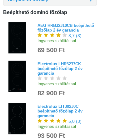
Beépíthető dominó főzőlap
AEG HRB32310CB beépíthető
főzőlap 2 év garancia
3,7
(
3
)
Ingyenes szállítással
69 500 Ft
Electrolux LHR3233CK
beépíthető főzőlap 2 év
garancia
Ingyenes szállítással
82 900 Ft
Electrolux LIT30230C
beépíthető főzőlap 2 év
garancia
5,0
(
3
)
Ingyenes szállítással
93 500 Ft