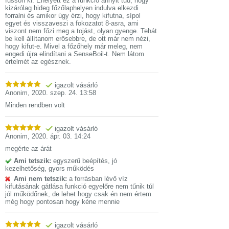
fusson ki. Ehelyett ez a funkció annyit tud, hogy
kizárólag hideg főzőlaphelyen indulva elkezdi
forralni és amikor úgy érzi, hogy kifutna, sípol
egyet és visszaveszi a fokozatot 8-asra, ami
viszont nem főzi meg a tojást, olyan gyenge. Tehát
be kell állítanom erősebbre, de ott már nem nézi,
hogy kifut-e. Mivel a főzőhely már meleg, nem
engedi újra elindítani a SenseBoil-t. Nem látom
értelmét az egésznek.
igazolt vásárló
Anonim
,
2020. szep. 24. 13:58
Minden rendben volt
igazolt vásárló
Anonim
,
2020. ápr. 03. 14:24
megérte az árát
Ami tetszik:
egyszerű beépítés, jó
kezelhetőség, gyors működés
Ami nem tetszik:
a forrásban lévő víz
kifutásának gátlása funkció egyelőre nem tűnik túl
jól működőnek, de lehet hogy csak én nem értem
még hogy pontosan hogy kéne mennie
igazolt vásárló