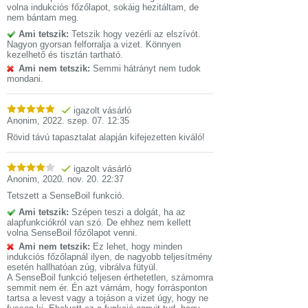
volna indukciós főzőlapot, sokáig hezitáltam, de
nem bántam meg.
Ami tetszik:
Tetszik hogy vezérli az elszívót.
Nagyon gyorsan felforralja a vizet. Könnyen
kezelhető és tisztán tartható.
Ami nem tetszik:
Semmi hátrányt nem tudok
mondani.
igazolt vásárló
Anonim
,
2022. szep. 07. 12:35
Rövid távú tapasztalat alapján kifejezetten kiváló!
igazolt vásárló
Anonim
,
2020. nov. 20. 22:37
Tetszett a SenseBoil funkció.
Ami tetszik:
Szépen teszi a dolgát, ha az
alapfunkciókról van szó. De ehhez nem kellett
volna SenseBoil főzőlapot venni.
Ami nem tetszik:
Ez lehet, hogy minden
indukciós főzőlapnál ilyen, de nagyobb teljesítmény
esetén hallhatóan zúg, vibrálva fütyül.
A SenseBoil funkció teljesen érthetetlen, számomra
semmit nem ér. Én azt várnám, hogy forrásponton
tartsa a levest vagy a tojáson a vizet úgy, hogy ne