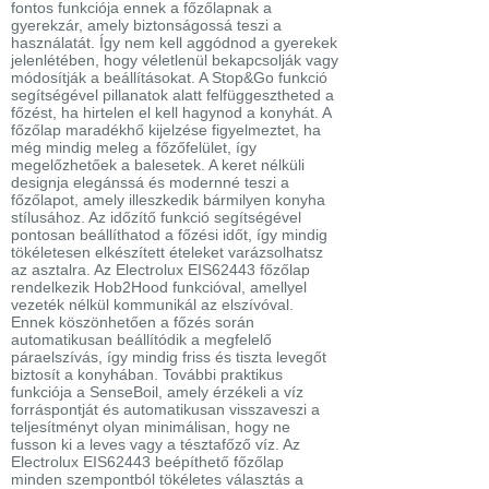
fontos funkciója ennek a főzőlapnak a
gyerekzár, amely biztonságossá teszi a
használatát. Így nem kell aggódnod a gyerekek
jelenlétében, hogy véletlenül bekapcsolják vagy
módosítják a beállításokat. A Stop&Go funkció
segítségével pillanatok alatt felfüggesztheted a
főzést, ha hirtelen el kell hagynod a konyhát. A
főzőlap maradékhő kijelzése figyelmeztet, ha
még mindig meleg a főzőfelület, így
megelőzhetőek a balesetek. A keret nélküli
designja elegánssá és modernné teszi a
főzőlapot, amely illeszkedik bármilyen konyha
stílusához. Az időzítő funkció segítségével
pontosan beállíthatod a főzési időt, így mindig
tökéletesen elkészített ételeket varázsolhatsz
az asztalra. Az Electrolux EIS62443 főzőlap
rendelkezik Hob2Hood funkcióval, amellyel
vezeték nélkül kommunikál az elszívóval.
Ennek köszönhetően a főzés során
automatikusan beállítódik a megfelelő
páraelszívás, így mindig friss és tiszta levegőt
biztosít a konyhában. További praktikus
funkciója a SenseBoil, amely érzékeli a víz
forráspontját és automatikusan visszaveszi a
teljesítményt olyan minimálisan, hogy ne
fusson ki a leves vagy a tésztafőző víz. Az
Electrolux EIS62443 beépíthető főzőlap
minden szempontból tökéletes választás a