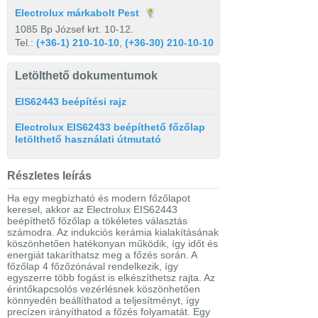
Electrolux márkabolt Pest
1085 Bp József krt. 10-12.
Tel.:
(+36-1) 210-10-10
,
(+36-30) 210-10-10
Letölthető dokumentumok
EIS62443 beépítési rajz
Electrolux EIS62433 beépíthető főzőlap
letölthető használati útmutató
Részletes leírás
Ha egy megbízható és modern főzőlapot
keresel, akkor az Electrolux EIS62443
beépíthető főzőlap a tökéletes választás
számodra. Az indukciós kerámia kialakításának
köszönhetően hatékonyan működik, így időt és
energiát takaríthatsz meg a főzés során. A
főzőlap 4 főzőzónával rendelkezik, így
egyszerre több fogást is elkészíthetsz rajta. Az
érintőkapcsolós vezérlésnek köszönhetően
könnyedén beállíthatod a teljesítményt, így
precízen irányíthatod a főzés folyamatát. Egy