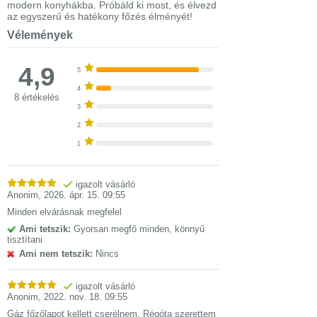
modern konyhákba. Próbáld ki most, és élvezd
az egyszerű és hatékony főzés élményét!
Vélemények
4,9
5
4
8 értékelés
3
2
1
igazolt vásárló
Anonim
,
2026. ápr. 15. 09:55
Minden elvárásnak megfelel
Ami tetszik:
Gyorsan megfő minden, könnyű
tisztítani
Ami nem tetszik:
Nincs
igazolt vásárló
Anonim
,
2022. nov. 18. 09:55
Gáz főzőlapot kellett cserélnem. Régóta szerettem