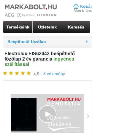
Kosár
A kosár üres
Termékeink
Üzleteink
Keresés
Beépíthető főzőlap
Electrolux EIS62443 beépíthető
főzőlap 2 év garancia
ingyenes
szállítással
4,9 ·
8 vélemény