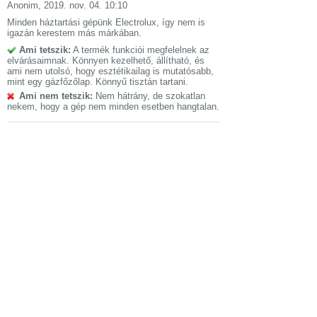
Anonim
,
2019. nov. 04. 10:10
Minden háztartási gépünk Electrolux, így nem is
igazán kerestem más márkában.
Ami tetszik:
A termék funkciói megfelelnek az
elvárásaimnak. Könnyen kezelhető, állítható, és
ami nem utolsó, hogy esztétikailag is mutatósabb,
mint egy gázfőzőlap. Könnyű tisztán tartani.
Ami nem tetszik:
Nem hátrány, de szokatlan
nekem, hogy a gép nem minden esetben hangtalan.
igazolt vásárló
Anonim
,
2019. aug. 06. 11:43
Lakásfelújítás során a lehető legjobbat kaptam
Ami nem tetszik:
Nincs
Tulajdonságok
Electrolux EIS62443 beépíthető főzőlap
Nettó méretek
590mm × 44mm ×
(szélesség,
520mm
magasság, mélység)
Csomagolási
678mm × 118mm ×
méretek
(szélesség,
600mm