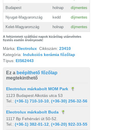
Budapest
holnap
díjmentes
Nyugat-Magyarország
kedd
díjmentes
Kelet-Magyarország
holnap
díjmentes
A feltüntetett szállítási napok kizárólag utánvételes
fizetés esetén érvényesek!
Márka:
Electrolux
Cikkszám:
23410
Kategória:
Indukciós kerámia főzőlap
Típus:
EIS62443
Ez a
beépíthető főzőlap
megtekinthető
Electrolux márkabolt MOM Park
1123 Budapest Alkotás utca 53
Tel.:
(+36-1) 710-10-10
,
(+36-30) 256-32-56
Electrolux márkabolt Buda
1117 Bp Fehérvári út 50-52.
Tel.:
(+36-1) 382-01-12
,
(+36-20) 922-33-55