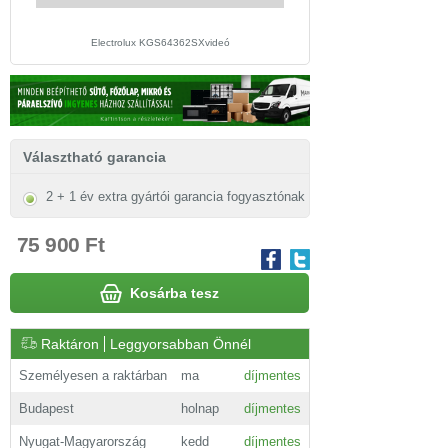
Electrolux KGS64362SXvideó
Electrolux KGS64362SX beü
Választható garancia
2 + 1 év extra gyártói garancia fogyasztónak
75 900 Ft
Kosárba tesz
Raktáron
Leggyorsabban Önnél
Személyesen a raktárban
ma
díjmentes
Budapest
holnap
díjmentes
Nyugat-Magyarország
kedd
díjmentes