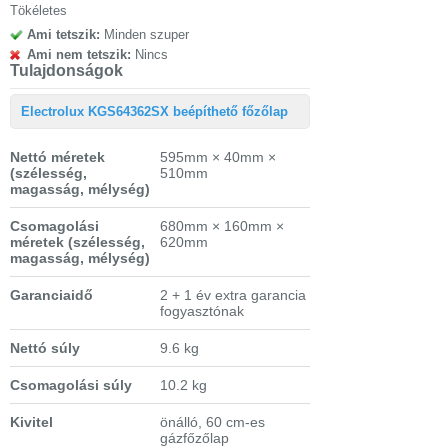
Tökéletes
Ami tetszik:
Minden szuper
Ami nem tetszik:
Nincs
Tulajdonságok
Electrolux KGS64362SX beépíthető főzőlap
Nettó méretek
595mm × 40mm ×
(szélesség,
510mm
magasság, mélység)
Csomagolási
680mm × 160mm ×
méretek
(szélesség,
620mm
magasság, mélység)
Garanciaidő
2 + 1 év extra garancia
fogyasztónak
Nettó súly
9.6 kg
Csomagolási súly
10.2 kg
Kivitel
önálló, 60 cm-es
gázfőzőlap