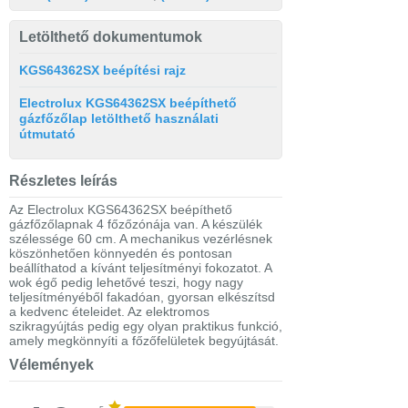
Letölthető dokumentumok
KGS64362SX beépítési rajz
Electrolux KGS64362SX beépíthető
gázfőzőlap letölthető használati
útmutató
Részletes leírás
Az Electrolux KGS64362SX beépíthető
gázfőzőlapnak 4 főzőzónája van. A készülék
szélessége 60 cm. A mechanikus vezérlésnek
köszönhetően könnyedén és pontosan
beállíthatod a kívánt teljesítményi fokozatot. A
wok égő pedig lehetővé teszi, hogy nagy
teljesítményéből fakadóan, gyorsan elkészítsd
a kedvenc ételeidet. Az elektromos
szikragyújtás pedig egy olyan praktikus funkció,
amely megkönnyíti a főzőfelületek begyújtását.
Vélemények