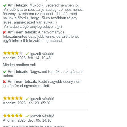
Ami tetszik:
Működik, végeredményben jó.
-Az edénytartó rács az jó vastag, combos nehéz
öntvény, szerintem ez mindent elbír. Jó, mert
nálunk előfordul, hogy 15l-es fazékban fő egy
leves, aminek azért van súlya : )
-Az a dupla égő tényleg odaver : )) )
Ami nem tetszik:
A hagyományos
fokozatmentes csap jobb lenne, de azért lehet
együttélni a 9 fokozatú megoldással.
igazolt vásárló
Anonim
,
2026. feb. 14. 10:48
Minden rendben volt
Ami tetszik:
Nagyszerű termék csak ajánlani
tudom
Ami nem tetszik:
Kettő nagyobb edény nem
igazán fér el egymás mellett!
igazolt vásárló
Anonim
,
2026. jan. 23. 05:20
igazolt vásárló
Anonim
,
2025. dec. 05. 14:10