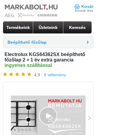
Kosár
A kosár üres
Termékeink
Üzleteink
Keresés
Beépíthető főzőlap
Electrolux KGS64362SX beépíthető
főzőlap 2 + 1 év extra garancia
ingyenes szállítással
4,9 ·
8 vélemény