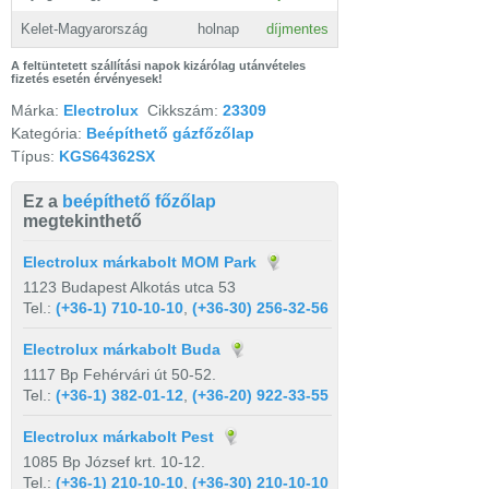
Kelet-Magyarország
holnap
díjmentes
A feltüntetett szállítási napok kizárólag utánvételes
fizetés esetén érvényesek!
Márka:
Electrolux
Cikkszám:
23309
Kategória:
Beépíthető gázfőzőlap
Típus:
KGS64362SX
Ez a
beépíthető főzőlap
megtekinthető
Electrolux márkabolt MOM Park
1123 Budapest Alkotás utca 53
Tel.:
(+36-1) 710-10-10
,
(+36-30) 256-32-56
Electrolux márkabolt Buda
1117 Bp Fehérvári út 50-52.
Tel.:
(+36-1) 382-01-12
,
(+36-20) 922-33-55
Electrolux márkabolt Pest
1085 Bp József krt. 10-12.
Tel.:
(+36-1) 210-10-10
,
(+36-30) 210-10-10