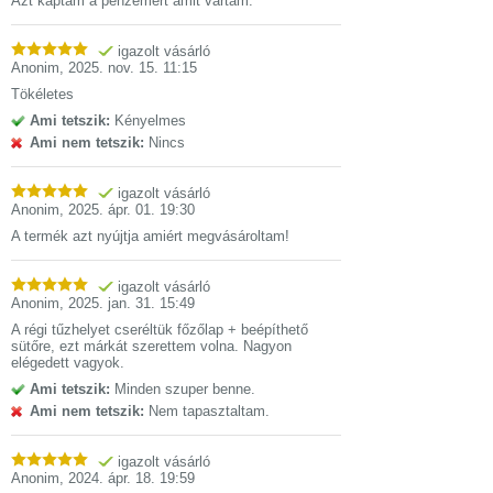
Azt kaptam a pénzemért amit vártam.
igazolt vásárló
Anonim
,
2025. nov. 15. 11:15
Tökéletes
Ami tetszik:
Kényelmes
Ami nem tetszik:
Nincs
igazolt vásárló
Anonim
,
2025. ápr. 01. 19:30
A termék azt nyújtja amiért megvásároltam!
igazolt vásárló
Anonim
,
2025. jan. 31. 15:49
A régi tűzhelyet cseréltük főzőlap + beépíthető
sütőre, ezt márkát szerettem volna. Nagyon
elégedett vagyok.
Ami tetszik:
Minden szuper benne.
Ami nem tetszik:
Nem tapasztaltam.
igazolt vásárló
Anonim
,
2024. ápr. 18. 19:59