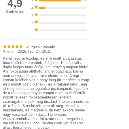
4,9
5
4
8 értékelés
3
2
1
igazolt vásárló
Anonim
,
2026. feb. 24. 10:15
Kellett egy új főzőlap, és erre esett a választás.
Inox felületűt kerestünk, 4 égőset. Elcsábított a
dupla lángos nagy égője, ami tényleg nagyon klafa!
A 9 fokozatban állítható láng elfogadható, bár ez
nem annyira előnyös, mint elsőre tűnik. A régi
konstrukcióban volt a nagy láng (itt megfelel a csap
első nyitott pozíciójának) , és a "takarékláng", ami
itt megfelel a csap legutolsó pozíciójának. Igen ám,
de a régi hagyományos csapot a két szélső érték
között teljesen fokozatmentesen lehetett
csavargatni, ennek meg diszkrét értékei vannak, és
pl. a 7-e és 8-as között nem áll meg. Mondjuk,
használható, és megfelelő, de nem akkora hű-de-
nagy vasz-iszt-denn-dasz. Ha lehetne,
visszakérnénk a régi, fokozatmentes megoldást,
bár kétségtelenül jobb, mintha csak két diszkrét
állást tudna felvenni a csap.