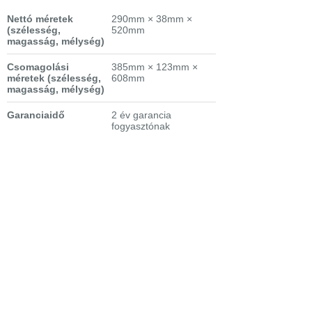
Nettó méretek
290mm × 38mm ×
(szélesség,
520mm
magasság, mélység)
Csomagolási
385mm × 123mm ×
méretek
(szélesség,
608mm
magasság, mélység)
Garanciaidő
2 év garancia
fogyasztónak
Nettó súly
4.35 kg
Csomagolási súly
4.75 kg
Kivitel
beépíthető, dominó
kerámia főzőlap
Extra tulajdonságok
- Vezérlő:
Érintőpaneles
kezelőszerv
- Könnyű és gyors
installáció (bepattintós
rugókkal)
- Gyerekzár