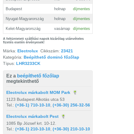
Budapest
holnap
díjmentes
Nyugat-Magyarország
holnap
díjmentes
Kelet-Magyarország
vasárnap
díjmentes
A feltüntetett szállítási napok kizárólag utánvételes
fizetés esetén érvényesek!
Márka:
Electrolux
Cikkszám:
23421
Kategória:
Beépíthető dominó főzőlap
Típus:
LHR3233CK
Ez a
beépíthető főzőlap
megtekinthető
Electrolux márkabolt MOM Park
1123 Budapest Alkotás utca 53
Tel.:
(+36-1) 710-10-10
,
(+36-30) 256-32-56
Electrolux márkabolt Pest
1085 Bp József krt. 10-12.
Tel.:
(+36-1) 210-10-10
,
(+36-30) 210-10-10