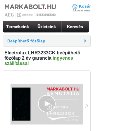
Kosár
A kosár üres
Termékeink
Üzleteink
Keresés
Beépíthető főzőlap
Electrolux LHR3233CK beépíthető
főzőlap 2 év garancia
ingyenes
szállítással