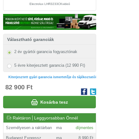
Electrolux LHR3233CKvideó
Választható garanciák
2 év gyártói garancia fogyasztónak
5 évre kiterjesztett garancia (12 990 Ft)
Kiterjesztett gyári garancia ismertetője és tájékoztatói
82 900 Ft
Kosárba tesz
Raktáron
Leggyorsabban Önnél
Személyesen a raktárban
ma
díjmentes
Budapest Expressz
ma
8 990 Ft