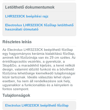
Letölthető dokumentumok
LHR3233CK beépítési rajz
Electrolux LHR3233CK főzőlap letölthető
használati útmutató
Részletes leírás
Az Electrolux LHR3233CK beépíthető főzőlap
egy hagyományos kerámia kialakítású főzőlap,
aminek két főzőzónája van és 29 cm széles. Az
érintőkapcsolós vezérlés, a gyerekzár, a
Stop&Go, a maradékhő kijelzés, a keret nélküli
design, valamint időzítő funkció és a bővíthető
főzőzóna lehetősége kiemelkedő tulajdonságai
közé tartoznak. Ideális választás lehet olyan
esetben, ha nem áll rendelkezésre sok hely,
ugyanakkor a funkcionalitás és a kényelem is
fontos szempont.
Tulajdonságok
Electrolux LHR3233CK beépíthető főzőlap