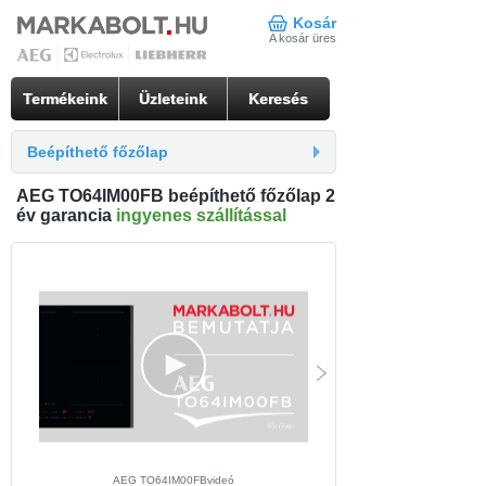
Kosár
A kosár üres
Termékeink
Üzleteink
Keresés
Beépíthető főzőlap
AEG TO64IM00FB beépíthető főzőlap 2
év garancia
ingyenes szállítással
AEG TO64IM00FBvideó