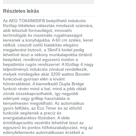
Részletes leírás
Az AEG TO64IM00FB beépíthető indukciós
főzőlap tökéletes választás mindazok számára,
akik letisztult formavilágot, innovatív
technológiát és maximális rugalmasságot
keresnek a konyhájukba. A 60 cm széles, keret
nélküli, csiszolt szélű kialakítás elegáns
megjelenést biztosít, a SlimFit kivitel pedig
lehetővé teszi a vékony munkalapokba történő
beépítést, rendkívül egyszerű módon a
bepattintós rugós rendszerrel. A főzőlap 4 nagy
teljesítményű indukciós zónával rendelkezik,
melyek mindegyike akár 3200 wattos Booster
funkcióval gyorsan eléri a kívánt
hőmérsékletet. A kiemelkedő Dupla Bridge
funkció révén mind a bal, mind a jobb oldali
zónák összekapcsolhatók, így nagyobb
edények vagy grilllap használata is
kényelmesen megoldható. Az automatikus
gyors felfűtés, az Eco Timer és az időzítő
funkciók segítenek a precíz és
energiatakarékos főzésben. A slide
érintőkapcsolós vezérlés lehetővé teszi az
egyszerű és pontos hőfokszabályozást, míg az
edényfelismerés automatikusan érzékeli a