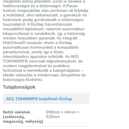
megfelelő edény jelenlétét, ezzel is növelve a
hatékonyságot és a biztonságot. A Pause
funkció megszakítás után pontosan ott folytatja
a működést, ahol abbamaradt, a gyerekzár és
funkciózár pedig gondoskodik a biztonságos
használatról. A főzőlap háromfokozatú
maradékhő-kijelzéssel, valamint automatikus
kikapcsolással is rendelkezik, így a biztonság
minden helyzetben garantált. Az integrált
Hob2Hood® rendszer révén a főzőlap
automatikusan kommunikál a kompatibilis
páraelszívóval, amely így a főzés
intenzitásához igazodva működik. Az AEG
TO64IM00FB nemcsak teljesítményével, de
modern megjelenésével és praktikus
funkcióival is kiemelkedik a kategóriájában –
ideális választás a mindennapi, kényelmes és
biztonságos főzéshez.
Tulajdonságok
AEG TO64IM00FB beépíthető főzőlap
Nettó méretek
590mm × 44mm ×
(szélesség,
520mm
magasság, mélység)