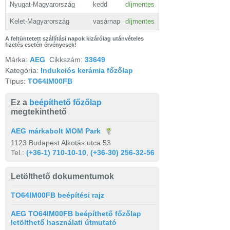
Nyugat-Magyarország
kedd
díjmentes
Kelet-Magyarország
vasárnap
díjmentes
A feltüntetett szállítási napok kizárólag utánvételes
fizetés esetén érvényesek!
Márka:
AEG
Cikkszám:
33649
Kategória:
Indukciós kerámia főzőlap
Típus:
TO64IM00FB
Ez a
beépíthető főzőlap
megtekinthető
AEG márkabolt MOM Park
1123 Budapest Alkotás utca 53
Tel.:
(+36-1) 710-10-10
,
(+36-30) 256-32-56
Letölthető dokumentumok
TO64IM00FB beépítési rajz
AEG TO64IM00FB beépíthető főzőlap
letölthető használati útmutató