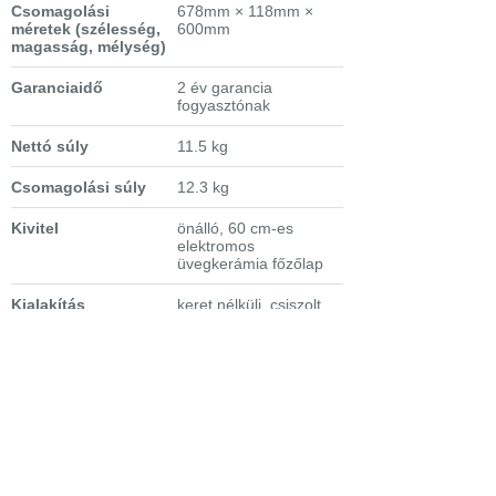
Csomagolási
678mm × 118mm ×
méretek
(szélesség,
600mm
magasság, mélység)
Garanciaidő
2 év garancia
fogyasztónak
Nettó súly
11.5 kg
Csomagolási súly
12.3 kg
Kivitel
önálló, 60 cm-es
elektromos
üvegkerámia főzőlap
Kialakítás
keret nélküli, csiszolt
szélek
Extra tulajdonságok
- 4
indukció
s főzőzóna
- SlimFit vékony
beépítés
-
slide
érintőkapcsolós
vezérlés
- funkciózár, gyerekzár
- edényfelismerés