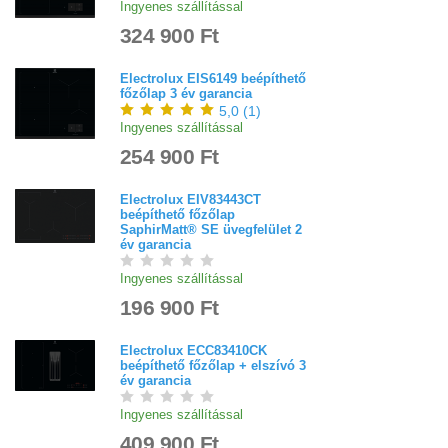
Ingyenes szállítással
324 900 Ft
Electrolux EIS6149 beépíthető
főzőlap 3 év garancia
5,0
(
1
)
Ingyenes szállítással
254 900 Ft
Electrolux EIV83443CT
beépíthető főzőlap
SaphirMatt® SE üvegfelület 2
év garancia
Ingyenes szállítással
196 900 Ft
Electrolux ECC83410CK
beépíthető főzőlap + elszívó 3
év garancia
Ingyenes szállítással
409 900 Ft