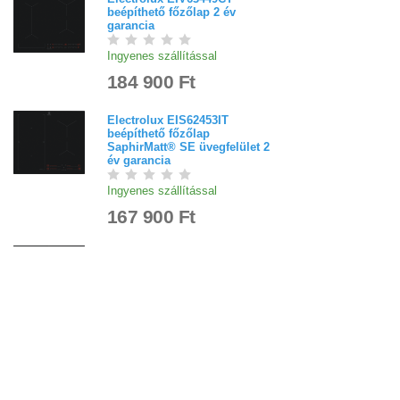
beépíthető főzőlap 2 év
garancia
Ingyenes szállítással
184 900 Ft
Electrolux EIS62453IT
beépíthető főzőlap
SaphirMatt® SE üvegfelület 2
év garancia
Ingyenes szállítással
167 900 Ft
Electrolux EIS87453IZ
beépíthető főzőlap
SaphirMatt® üvegfelület 3 év
garancia
Ingyenes szállítással
299 900 Ft
Electrolux KGG75362K