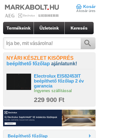
Kosár
A kosár üres
Termékeink
Üzleteink
Keresés
NYÁRI KÉSZLET KISÖPRÉS
beépíthető főzőlap
ajánlatunk!
Electrolux EIS82453IT
beépíthető főzőlap 2 év
garancia
Ingyenes szállítással
229 900 Ft
Beépíthető főzőlap