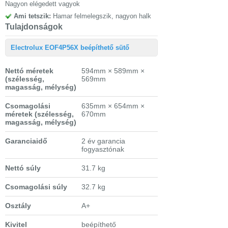
Nagyon elégedett vagyok
Ami tetszik:
Hamar felmelegszik, nagyon halk
Tulajdonságok
Electrolux EOF4P56X beépíthető sütő
Nettó méretek
594mm × 589mm ×
(szélesség,
569mm
magasság, mélység)
Csomagolási
635mm × 654mm ×
méretek
(szélesség,
670mm
magasság, mélység)
Garanciaidő
2 év garancia
fogyasztónak
Nettó súly
31.7 kg
Csomagolási súly
32.7 kg
Osztály
A+
Kivitel
beépíthető