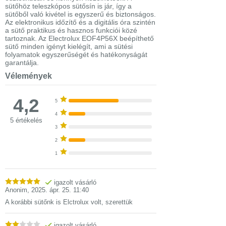
sütőhöz teleszkópos sütősín is jár, így a
sütőből való kivétel is egyszerű és biztonságos.
Az elektronikus időzítő és a digitális óra szintén
a sütő praktikus és hasznos funkciói közé
tartoznak. Az Electrolux EOF4P56X beépíthető
sütő minden igényt kielégít, ami a sütési
folyamatok egyszerűségét és hatékonyságát
garantálja.
Vélemények
4,2
5
4
5 értékelés
3
2
1
igazolt vásárló
Anonim
,
2025. ápr. 25. 11:40
A korábbi sütőnk is Elctrolux volt, szerettük
igazolt vásárló