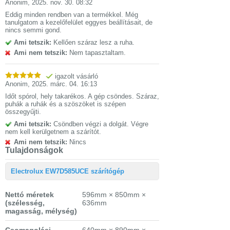
Anonim
,
2025. nov. 30. 08:32
Eddig minden rendben van a termékkel. Még
tanulgatom a kezelőfelület eggyes beállításait, de
nincs semmi gond.
Ami tetszik:
Kellően száraz lesz a ruha.
Ami nem tetszik:
Nem tapasztaltam.
igazolt vásárló
Anonim
,
2025. márc. 04. 16:13
Időt spórol, hely takarékos. A gép csöndes. Száraz,
puhák a ruhák és a szöszöket is szépen
összegyűjti.
Ami tetszik:
Csöndben végzi a dolgát. Végre
nem kell kerülgetnem a szárítót.
Ami nem tetszik:
Nincs
Tulajdonságok
Electrolux EW7D585UCE szárítógép
Nettó méretek
596mm × 850mm ×
(szélesség,
636mm
magasság, mélység)