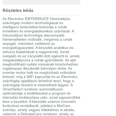
Részletes leírás
Az Electrolux EW7D585UCE hőszivattyús
szárítógép modern technológiával és
intelligens funkciókkal biztosítja a ruhák
kíméletes és energiatakarékos szárítását. A
hőszivattyús technológia alacsonyabb
hőmérsékleten működik, megóvva a ruhák
anyagát, miközben csökkenti az
energiafogyasztást. A készülék praktikus és
stílusos kialakítását a nagyméretű, kerek
üvegajtó és az irányváltó dob egészíti ki, amely
megakadályozza a ruhák gyűrődését. Az ajtó
megfordítható nyitási irányának köszönhetően
rugalmasan illeszkedik bármilyen térbe. Az
inverter motor halk és megbízható működést
biztosít, míg a WiFi kapcsolat és az Electrolux
szárítógép applikáció lehetővé teszi, hogy a
szárítógép távolról is vezérelhető legyen. A
SmartSelect rendszer automatikusan
optimalizálja a beállításokat a program és
intenzitás kiválasztása után, ezzel egyszerűbbé
téve a kezelést. A készülék számos innovatív
funkcióval rendelkezik, például a MixCare
szárítás, amely vegyes töltetekhez is ideális,
valamint a DelicateCare rendszer, amely az