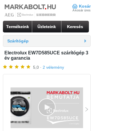
Kosár
A kosár üres
Termékeink
Üzleteink
Keresés
Szárítógép
Electrolux EW7D585UCE szárítógép 3
év garancia
5,0 ·
2 vélemény