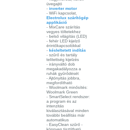
üvegajtó
-
inverter motor
- WiFi kapcsolat,
Electrolux szárítógép
applikáció
- MixCare szárítás
vegyes töltetekhez
- belső világítás (LED)
- fehér LED kijelző
érintőkapcsolókkal
-
késleltetett indítás
- szűrő és tartály
telítettség kijelzés
- irányváltó dob
megakadályozza a
ruhák gyűrődését
- Ajtónyitás jobbra,
megfordítható
- Woolmark minősítés:
Woolmark Green
- SmartSelect rendszer:
a program és az
intenzitás
kiválasztásával minden
további beállítás már
automatikus
- EasyClean szűrő -
könnyen tisztítható