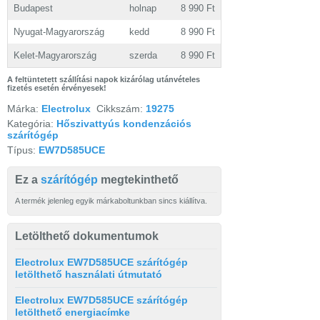
Budapest
holnap
8 990 Ft
Nyugat-Magyarország
kedd
8 990 Ft
Kelet-Magyarország
szerda
8 990 Ft
A feltüntetett szállítási napok kizárólag utánvételes
fizetés esetén érvényesek!
Márka:
Electrolux
Cikkszám:
19275
Kategória:
Hőszivattyús kondenzációs
szárítógép
Típus:
EW7D585UCE
Ez a
szárítógép
megtekinthető
A termék jelenleg egyik márkaboltunkban sincs kiállítva.
Letölthető dokumentumok
Electrolux EW7D585UCE szárítógép
letölthető használati útmutató
Electrolux EW7D585UCE szárítógép
letölthető energiacímke