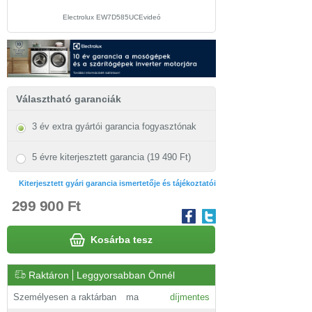
Electrolux EW7D585UCEvideó
Electrolux EW7D585UCE beü
Választható garanciák
3 év extra gyártói garancia fogyasztónak
5 évre kiterjesztett garancia (19 490 Ft)
Kiterjesztett gyári garancia ismertetője és tájékoztatói
299 900 Ft
Kosárba tesz
Raktáron
Leggyorsabban Önnél
Személyesen a raktárban
ma
díjmentes