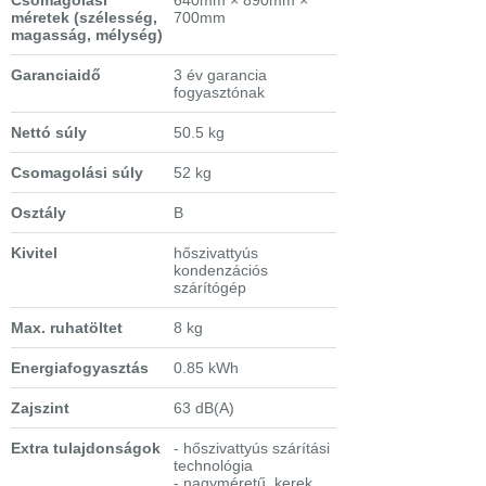
Csomagolási
640mm × 890mm ×
méretek
(szélesség,
700mm
magasság, mélység)
Garanciaidő
3 év garancia
fogyasztónak
Nettó súly
50.5 kg
Csomagolási súly
52 kg
Osztály
B
Kivitel
hőszivattyús
kondenzációs
szárítógép
Max. ruhatöltet
8 kg
Energiafogyasztás
0.85 kWh
Zajszint
63 dB(A)
Extra tulajdonságok
- hőszivattyús szárítási
technológia
- nagyméretű, kerek