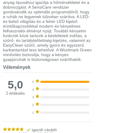
anyag típusához igazítja a hőmérsékletet és a
dobmozgást. A SensiCare rendszer
gondoskodik az optimális programidőről, hogy
a ruhák ne legyenek túlzottan szárítva. A LED-
es belső világítás és a fehér LED kijelző
érintőkapcsolókkal modern és kényelmes
felhasználói élményt nyújt. További kényelmi
funkciók közé tartozik a késleltetett indítás, a
szűrő- és tartálytelítettség-kijelzés, valamint az
EasyClean szűrő, amely gyors és egyszerű
karbantartást tesz lehetővé. A Woolmark Green
minősítés biztosítja, hogy a kényes
gyapjúruhák is biztonságosan száríthatók.
Vélemények
5,0
5
4
2 értékelés
3
2
1
igazolt vásárló