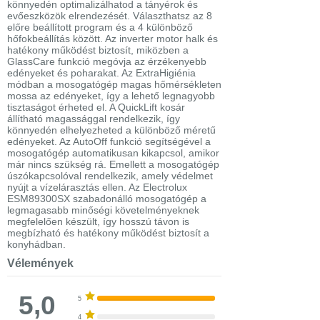
könnyedén optimalizálhatod a tányérok és
evőeszközök elrendezését. Választhatsz az 8
előre beállított program és a 4 különböző
hőfokbeállítás között. Az inverter motor halk és
hatékony működést biztosít, miközben a
GlassCare funkció megóvja az érzékenyebb
edényeket és poharakat. Az ExtraHigiénia
módban a mosogatógép magas hőmérsékleten
mossa az edényeket, így a lehető legnagyobb
tisztaságot érheted el. A QuickLift kosár
állítható magassággal rendelkezik, így
könnyedén elhelyezheted a különböző méretű
edényeket. Az AutoOff funkció segítségével a
mosogatógép automatikusan kikapcsol, amikor
már nincs szükség rá. Emellett a mosogatógép
úszókapcsolóval rendelkezik, amely védelmet
nyújt a vízelárasztás ellen. Az Electrolux
ESM89300SX szabadonálló mosogatógép a
legmagasabb minőségi követelményeknek
megfelelően készült, így hosszú távon is
megbízható és hatékony működést biztosít a
konyhádban.
Vélemények
5,0
5
4