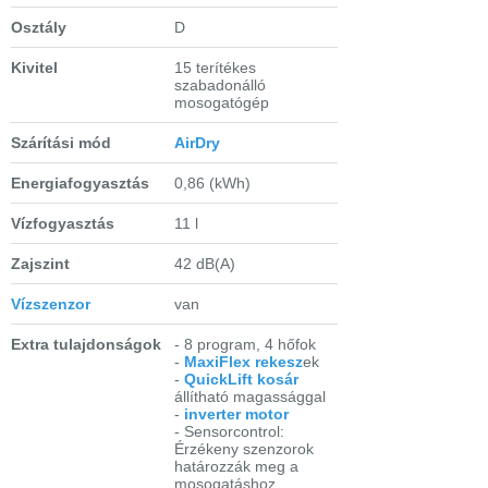
Osztály
D
Kivitel
15 terítékes
szabadonálló
mosogatógép
Szárítási mód
AirDry
Energiafogyasztás
0,86 (kWh)
Vízfogyasztás
11 l
Zajszint
42 dB(A)
Vízszenzor
van
Extra tulajdonságok
- 8 program, 4 hőfok
-
MaxiFlex rekesz
ek
-
QuickLift kosár
állítható magassággal
-
inverter motor
- Sensorcontrol:
Érzékeny szenzorok
határozzák meg a
mosogatáshoz