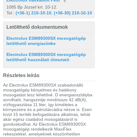
Electrolux márkabolt Pest
1085 Bp József krt. 10-12.
Tel.:
(+36-1) 210-10-10
,
(+36-30) 210-10-10
Letölthető dokumentumok
Electrolux ESM89300SX mosogatógép
letölthető energiacímke
Electrolux ESM89300SX mosogatógép
letölthető használati útmutató
Részletes leírás
Az Electrolux ESM89300SX szabadonálló
mosogatógép kényelmes és hatékony
mosogatást tesz lehetővé. D energiaosztályba
sorolható, hangszintje mindössze 42 dB(A),
vízfogyasztása 11 liter, így kíméletes a
környezetre és a pénztárcádra nézve is. Ezen
kívül 15 teríték befogadására alkalmas, tehát
akár egész családod mosogatásáról is
gondoskodhat. Az Electrolux ESM89300SX
mosogatógép rendelkezik MaxiFlex
rekeszekkel, amelyeknek köszönhetően