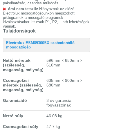
pakolhatóság, csendes működés.
Ami nem tetszik:
Hiányoznak az előző
Electrolux mosogatógépünkön megszokott
piktogramok a mosogató programok
kiválasztásakor. Itt csak P1, P2,... stb lehetőségek
vannak.
Tulajdonságok
Electrolux ESM89300SX szabadonálló
mosogatógép
Nettó méretek
596mm × 850mm ×
(szélesség,
610mm
magasság, mélység)
Csomagolási
635mm × 900mm ×
méretek
(szélesség,
680mm
magasság, mélység)
Garanciaidő
3 év garancia
fogyasztónak
Nettó súly
46.08 kg
Csomagolási súly
47.7 kg