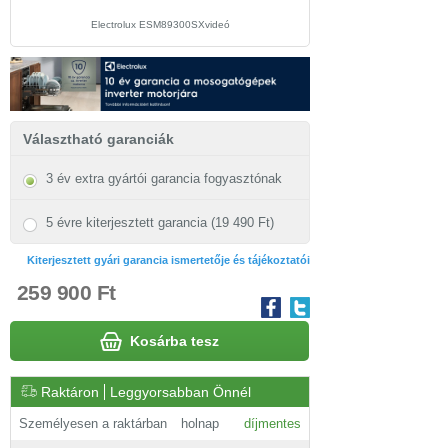
Electrolux ESM89300SXvideó
Electrolux ESM89300SX beü
Választható garanciák
3 év extra gyártói garancia fogyasztónak
5 évre kiterjesztett garancia (19 490 Ft)
Kiterjesztett gyári garancia ismertetője és tájékoztatói
259 900 Ft
Kosárba tesz
Raktáron
Leggyorsabban Önnél
Személyesen a raktárban
holnap
díjmentes