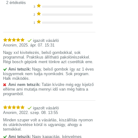
2 értékelés
3
2
1
igazolt vásárló
Anonim
,
2025. ápr. 07. 15:31
Nagy xxl kivitelezés, belső gombokkal, sok
programmal. Praktikus állítható pakolórészekkel.
Régi bosch gépünk ment tönkre azt cseréltük erre.
Ami tetszik:
Nagy, belső gombok így az 1 éves
kisgyermek nem tudja nyomkodni. Sok program.
Halk működés.
Ami nem tetszik:
Talán kívülre még egy kijelző
elférne ami mutatja mennyi idő van még hátra a
programból.
igazolt vásárló
Anonim
,
2022. szep. 08. 13:55
Minden szuper volt a vásárlás, kiszállítás nyomon
és utánkövetése körül is ugyanúgy, ahogy a
termékkel.
Ami tetszik:
Nagy kapacitás, kényelmes