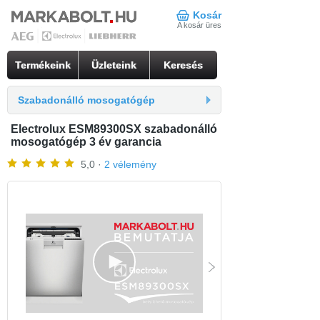
Kosár
A kosár üres
Termékeink
Üzleteink
Keresés
Szabadonálló mosogatógép
Electrolux ESM89300SX szabadonálló
mosogatógép 3 év garancia
5,0 ·
2 vélemény