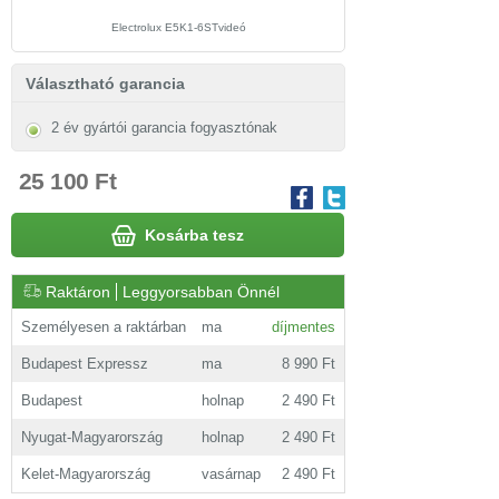
Electrolux E5K1-6STvideó
Választható garancia
2 év gyártói garancia fogyasztónak
25 100 Ft
Kosárba tesz
Raktáron
Leggyorsabban Önnél
Személyesen a raktárban
ma
díjmentes
Budapest Expressz
ma
8 990 Ft
Budapest
holnap
2 490 Ft
Nyugat-Magyarország
holnap
2 490 Ft
Kelet-Magyarország
vasárnap
2 490 Ft