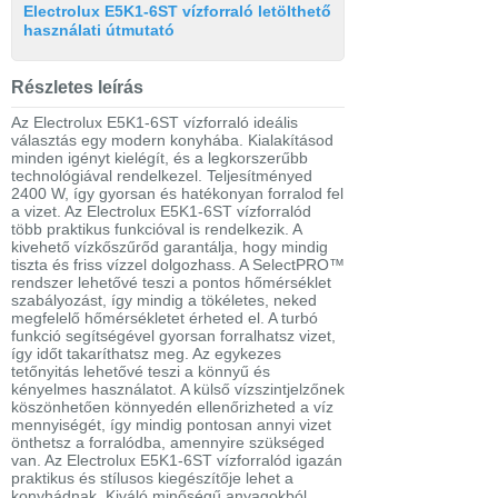
Electrolux E5K1-6ST vízforraló letölthető
használati útmutató
Részletes leírás
Az Electrolux E5K1-6ST vízforraló ideális
választás egy modern konyhába. Kialakításod
minden igényt kielégít, és a legkorszerűbb
technológiával rendelkezel. Teljesítményed
2400 W, így gyorsan és hatékonyan forralod fel
a vizet. Az Electrolux E5K1-6ST vízforralód
több praktikus funkcióval is rendelkezik. A
kivehető vízkőszűrőd garantálja, hogy mindig
tiszta és friss vízzel dolgozhass. A SelectPRO™
rendszer lehetővé teszi a pontos hőmérséklet
szabályozást, így mindig a tökéletes, neked
megfelelő hőmérsékletet érheted el. A turbó
funkció segítségével gyorsan forralhatsz vizet,
így időt takaríthatsz meg. Az egykezes
tetőnyitás lehetővé teszi a könnyű és
kényelmes használatot. A külső vízszintjelzőnek
köszönhetően könnyedén ellenőrizheted a víz
mennyiségét, így mindig pontosan annyi vizet
önthetsz a forralódba, amennyire szükséged
van. Az Electrolux E5K1-6ST vízforralód igazán
praktikus és stílusos kiegészítője lehet a
konyhádnak. Kiváló minőségű anyagokból