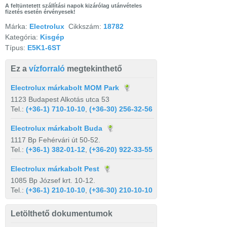
A feltüntetett szállítási napok kizárólag utánvételes
fizetés esetén érvényesek!
Márka:
Electrolux
Cikkszám:
18782
Kategória:
Kisgép
Típus:
E5K1-6ST
Ez a
vízforraló
megtekinthető
Electrolux márkabolt MOM Park
1123 Budapest Alkotás utca 53
Tel.:
(+36-1) 710-10-10
,
(+36-30) 256-32-56
Electrolux márkabolt Buda
1117 Bp Fehérvári út 50-52.
Tel.:
(+36-1) 382-01-12
,
(+36-20) 922-33-55
Electrolux márkabolt Pest
1085 Bp József krt. 10-12.
Tel.:
(+36-1) 210-10-10
,
(+36-30) 210-10-10
Letölthető dokumentumok