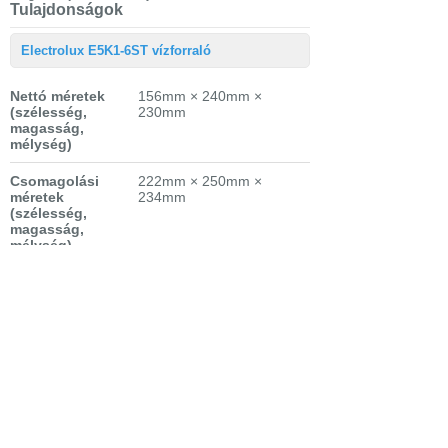
Tulajdonságok
Electrolux E5K1-6ST vízforraló
Nettó méretek
156mm × 240mm ×
(szélesség,
230mm
magasság,
mélység)
Csomagolási
222mm × 250mm ×
méretek
234mm
(szélesség,
magasság,
mélység)
Garanciaidő
2 év garancia
fogyasztónak
Nettó súly
1.25 kg
Csomagolási súly
1.55 kg
Kivitel
Create 5 elektromos
vízforraló