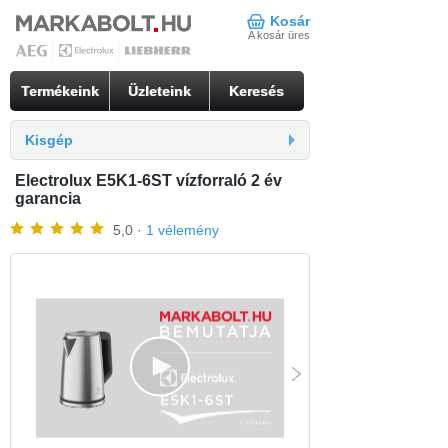
Kosár
A kosár üres
Termékeink
Üzleteink
Keresés
Kisgép
Electrolux E5K1-6ST vízforraló 2 év
garancia
5,0 ·
1 vélemény