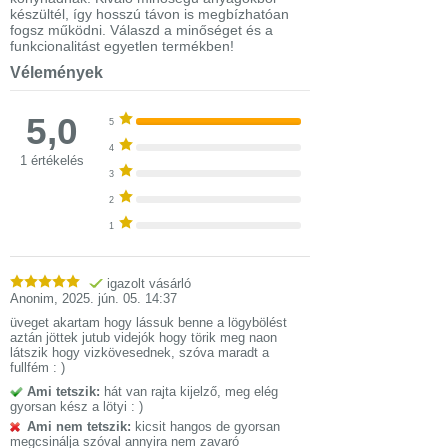
készültél, így hosszú távon is megbízhatóan
fogsz működni. Válaszd a minőséget és a
funkcionalitást egyetlen termékben!
Vélemények
5,0
5
4
1 értékelés
3
2
1
igazolt vásárló
Anonim
,
2025. jún. 05. 14:37
üveget akartam hogy lássuk benne a lögybölést
aztán jöttek jutub videjók hogy törik meg naon
látszik hogy vizkövesednek, szóva maradt a
fullfém : )
Ami tetszik:
hát van rajta kijelző, meg elég
gyorsan kész a lötyi : )
Ami nem tetszik:
kicsit hangos de gyorsan
megcsinálja szóval annyira nem zavaró