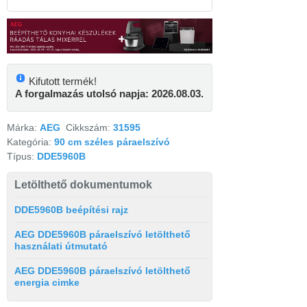
Kifutott termék!
A forgalmazás utolsó napja: 2026.08.03.
Márka:
AEG
Cikkszám:
31595
Kategória:
90 cm széles páraelszívó
Típus:
DDE5960B
Letölthető dokumentumok
DDE5960B beépítési rajz
AEG DDE5960B páraelszívó letölthető
használati útmutató
AEG DDE5960B páraelszívó letölthető
energia cimke