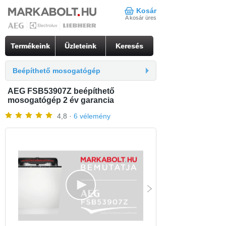
Kosár
A kosár üres
Termékeink
Üzleteink
Keresés
Beépíthető mosogatógép
AEG FSB53907Z beépíthető
mosogatógép 2 év garancia
4,8 ·
6 vélemény