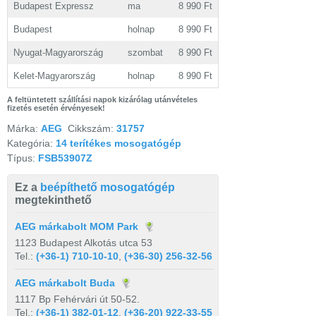
Budapest Expressz
ma
8 990 Ft
Budapest
holnap
8 990 Ft
Nyugat-Magyarország
szombat
8 990 Ft
Kelet-Magyarország
holnap
8 990 Ft
A feltüntetett szállítási napok kizárólag utánvételes
fizetés esetén érvényesek!
Márka:
AEG
Cikkszám:
31757
Kategória:
14 terítékes mosogatógép
Típus:
FSB53907Z
Ez a
beépíthető mosogatógép
megtekinthető
AEG márkabolt MOM Park
1123 Budapest Alkotás utca 53
Tel.:
(+36-1) 710-10-10
,
(+36-30) 256-32-56
AEG márkabolt Buda
1117 Bp Fehérvári út 50-52.
Tel.:
(+36-1) 382-01-12
,
(+36-20) 922-33-55