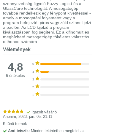
szennyezettség figyelő Fuzzy Logic-t és a
GlassCare technológiát. A mosogatógép
továbbá rendelkezik egy fénypont kivetítéssel -
amely a mosogatási folyamatot vagy a
program befejeztét piros vagy zöld színnel jelzi
a padlón. Az LCD kijelző a program
kiválasztásban fog segíteni. Ez a kifinomult és
megbízható mosogatógép tökéletes választás
otthonod számára.
Vélemények
4,8
5
4
6 értékelés
3
2
1
igazolt vásárló
Anonim
,
2023. jan. 05. 21:11
Kitűnő termék
Ami tetszik:
Minden tekintetben megfelel az