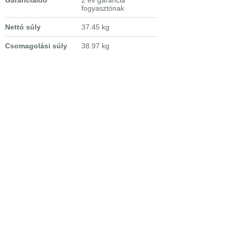
Garanciaidő
2 év garancia
fogyasztónak
Nettó súly
37.45 kg
Csomagolási súly
38.97 kg
Osztály
D
Teljes töltet
14 teríték, teljesen
beépíthető
Mosási hatékonyság
A
Szárítási
A
hatékonyság
Szárítási mód
AirDry
Energiafogyasztás
0,85 (kWh)
Vízfogyasztás
10,5 l
Zajszint
44 dB(A)