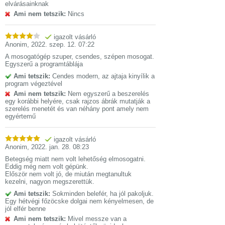
elvárásainknak
Ami nem tetszik:
Nincs
igazolt vásárló
Anonim
,
2022. szep. 12. 07:22
A mosogatógép szuper, csendes, szépen mosogat.
Egyszerű a programtáblája
Ami tetszik:
Cendes modern, az ajtaja kinyílik a
program végeztével
Ami nem tetszik:
Nem egyszerű a beszerelés
egy korábbi helyére, csak rajzos ábrák mutatják a
szerelés menetét és van néhány pont amely nem
egyértemű
igazolt vásárló
Anonim
,
2022. jan. 28. 08:23
Betegség miatt nem volt lehetőség elmosogatni.
Eddig még nem volt gépünk.
Először nem volt jó, de miután megtanultuk
kezelni, nagyon megszerettük.
Ami tetszik:
Sokminden belefér, ha jól pakoljuk.
Egy hétvégi főzöcske dolgai nem kényelmesen, de
jól elfér benne
Ami nem tetszik:
Mivel messze van a