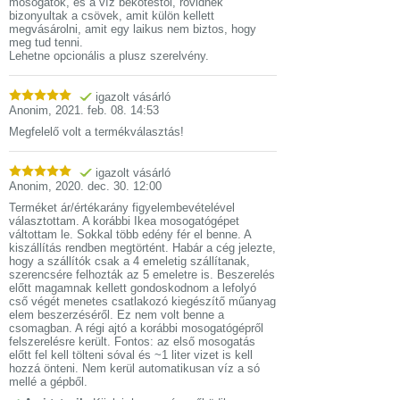
mosogatok, és a víz bekötéstől, rövidnek
bizonyultak a csövek, amit külön kellett
megvásárolni, amit egy laikus nem biztos, hogy
meg tud tenni.
Lehetne opcionális a plusz szerelvény.
igazolt vásárló
Anonim
,
2021. feb. 08. 14:53
Megfelelő volt a termékválasztás!
igazolt vásárló
Anonim
,
2020. dec. 30. 12:00
Terméket ár/értékarány figyelembevételével
választottam. A korábbi Ikea mosogatógépet
váltottam le. Sokkal több edény fér el benne. A
kiszállítás rendben megtörtént. Habár a cég jelezte,
hogy a szállítók csak a 4 emeletig szállítanak,
szerencsére felhozták az 5 emeletre is. Beszerelés
előtt magamnak kellett gondoskodnom a lefolyó
cső végét menetes csatlakozó kiegészítő műanyag
elem beszerzéséről. Ez nem volt benne a
csomagban. A régi ajtó a korábbi mosogatógépről
felszerelésre került. Fontos: az első mosogatás
előtt fel kell tölteni sóval és ~1 liter vizet is kell
hozzá önteni. Nem kerül automatikusan víz a só
mellé a gépből.