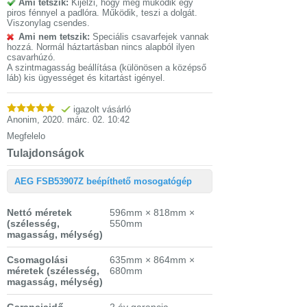
Ami tetszik:
Kijelzi, hogy még működik egy
piros fénnyel a padlóra. Működik, teszi a dolgát.
Viszonylag csendes.
Ami nem tetszik:
Speciális csavarfejek vannak
hozzá. Normál háztartásban nincs alapból ilyen
csavarhúzó.
A szintmagasság beállítása (különösen a középső
láb) kis ügyességet és kitartást igényel.
igazolt vásárló
Anonim
,
2020. márc. 02. 10:42
Megfelelo
Tulajdonságok
AEG FSB53907Z beépíthető mosogatógép
Nettó méretek
596mm × 818mm ×
(szélesség,
550mm
magasság, mélység)
Csomagolási
635mm × 864mm ×
méretek
(szélesség,
680mm
magasság, mélység)