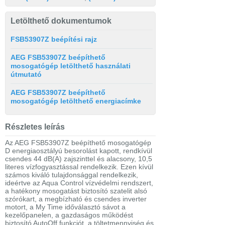
Letölthető dokumentumok
FSB53907Z beépítési rajz
AEG FSB53907Z beépíthető
mosogatógép letölthető használati
útmutató
AEG FSB53907Z beépíthető
mosogatógép letölthető energiacímke
Részletes leírás
Az AEG FSB53907Z beépíthető mosogatógép
D energiaosztályú besorolást kapott, rendkívül
csendes 44 dB(A) zajszinttel és alacsony, 10,5
literes vízfogyasztással rendelkezik. Ezen kívül
számos kiváló tulajdonsággal rendelkezik,
ideértve az Aqua Control vízvédelmi rendszert,
a hatékony mosogatást biztosító szatelit alsó
szórókart, a megbízható és csendes inverter
motort, a My Time időválasztó sávot a
kezelőpanelen, a gazdaságos működést
biztosító AutoOff funkciót, a töltetmennyiség és