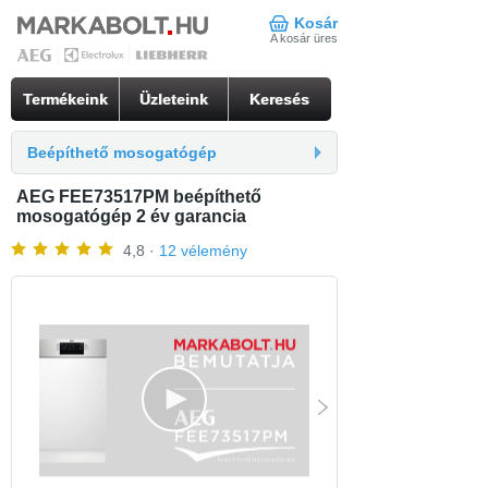
Kosár
A kosár üres
Termékeink
Üzleteink
Keresés
Beépíthető mosogatógép
AEG FEE73517PM beépíthető
mosogatógép 2 év garancia
4,8 ·
12 vélemény