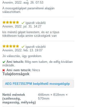
Anonim
,
2022. aug. 26. 07:53
A mosogatógépet paraméterei alapján
választottam.
igazolt vásárló
Anonim
,
2022. jul. 31. 14:27
kis méretű gépet kerestem, és ez a típus
tökéltesen tudja amire szükségünk van
igazolt vásárló
Anonim
,
2022. feb. 13. 19:07
Jó választás, úgy gondolom.
Ami tetszik:
Még nem tudom, de edfig kiválóan
működik.
Ami nem tetszik:
Nincs
Tulajdonságok
AEG FEE73517PM beépíthető mosogatógép
Nettó méretek
446mm × 818mm ×
(szélesség,
570mm
magasság, mélység)