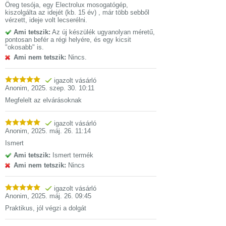
Öreg tesója, egy Electrolux mosogatógép,
kiszolgálta az idejét (kb. 15 év) , már több sebből
vérzett, ideje volt lecserélni.
Ami tetszik:
Az új készülék ugyanolyan méretű,
pontosan befér a régi helyére, és egy kicsit
"okosabb" is.
Ami nem tetszik:
Nincs.
igazolt vásárló
Anonim
,
2025. szep. 30. 10:11
Megfelelt az elvárásoknak
igazolt vásárló
Anonim
,
2025. máj. 26. 11:14
Ismert
Ami tetszik:
Ismert termék
Ami nem tetszik:
Nincs
igazolt vásárló
Anonim
,
2025. máj. 26. 09:45
Praktikus, jól végzi a dolgát