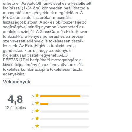
érhető el. Az AutoOff funkcióval és a késleltetett
indítással (1-24 óra) könnyedén beállíthatod a
mosogatást az igényeidnek megfelelően. A
ProClean szatelit szórókar maximális
tisztaságot biztosít. A só- és öblítőszer kijelző
segítségével mindig nyomon követheted az
adalékok szintjét. A GlassCare és ExtraPower
funkciókkal a kényes poharaid és az erősen
szennyezett edényeid is tökéletesen tiszták
lesznek. Az ExtraHigiénia funkció pedig
gondoskodik arról, hogy az edényeid
higiénikusan tiszták legyenek. AEG
FEE73517PM beépíthető mosogatógép: a
kiváló teljesítmény és az innovatív funkciók
tökéletes kombinációja a tökéletesen tiszta
edényekért.
Vélemények
4,8
5
4
12 értékelés
3
2
1