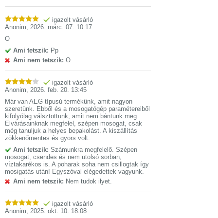
igazolt vásárló
Anonim
,
2026. márc. 07. 10:17
O
Ami tetszik:
Pp
Ami nem tetszik:
O
igazolt vásárló
Anonim
,
2026. feb. 20. 13:45
Már van AEG típusú termékünk, amit nagyon
szeretünk. Ebből és a mosogatógép paramétereiből
kifolyólag válsztottunk, amit nem bántunk meg.
Elvárásainknak megfelel, szépen mosogat, csak
még tanuljuk a helyes bepakolást. A kiszállítás
zökkenőmentes és gyors volt.
Ami tetszik:
Számunkra megfelelő. Szépen
mosogat, csendes és nem utolsó sorban,
víztakarékos is. A poharak soha nem csillogtak így
mosigatás után! Egyszóval elégedettek vagyunk.
Ami nem tetszik:
Nem tudok ilyet.
igazolt vásárló
Anonim
,
2025. okt. 10. 18:08