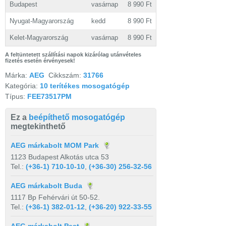
Budapest
vasárnap
8 990 Ft
Nyugat-Magyarország
kedd
8 990 Ft
Kelet-Magyarország
vasárnap
8 990 Ft
A feltüntetett szállítási napok kizárólag utánvételes
fizetés esetén érvényesek!
Márka:
AEG
Cikkszám:
31766
Kategória:
10 terítékes mosogatógép
Típus:
FEE73517PM
Ez a
beépíthető mosogatógép
megtekinthető
AEG márkabolt MOM Park
1123 Budapest Alkotás utca 53
Tel.:
(+36-1) 710-10-10
,
(+36-30) 256-32-56
AEG márkabolt Buda
1117 Bp Fehérvári út 50-52.
Tel.:
(+36-1) 382-01-12
,
(+36-20) 922-33-55