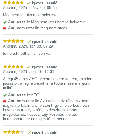
igazolt vásárló
Anonim
,
2025. márc. 08. 09:45
Még nem lett üzembe helyezve.
Ami tetszik:
Még nem lett üzembe helyezve
Ami nem tetszik:
Még nem tudok
igazolt vásárló
Anonim
,
2024. ápr. 08. 07:29
Ismertük, otthon is ilyen van.
igazolt vásárló
Anonim
,
2023. aug. 16. 12:31
A régi 45 cm-s AEG gépem helyére vettem, minden
passztol, a régi előlapot is rá tudtam szerelni gond
nélkül.
Ami tetszik:
AEG
Ami nem tetszik:
Az evőeszköz tálca biztosan
nagyon jó találmány, viszont így a felső kosárban
kevesebb a hely a régi, evőeszközkosaras
megoldáshoz képest. Egy közepes méretű
borospohár már nemigen fér el benne.
igazolt vásárló