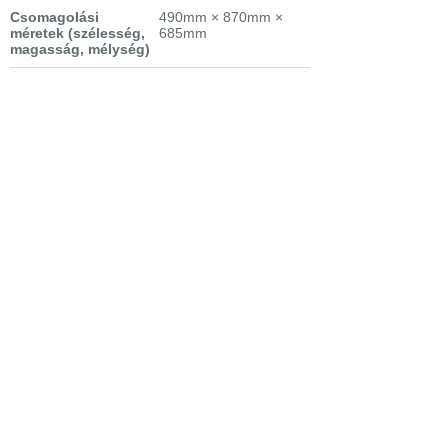
Csomagolási
490mm × 870mm ×
méretek
(szélesség,
685mm
magasság, mélység)
Garanciaidő
2 év garancia
fogyasztónak
Nettó súly
38.33 kg
Csomagolási súly
39.81 kg
Osztály
D
Kivitel
10 teríték, beépíthető
Mosási hatékonyság
A
Szárítási
A
hatékonyság
Szárítási mód
AirDry
Energiafogyasztás
0,67 kWh