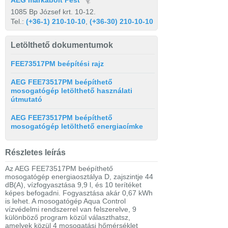
AEG márkabolt Pest
1085 Bp József krt. 10-12.
Tel.:
(+36-1) 210-10-10
,
(+36-30) 210-10-10
Letölthető dokumentumok
FEE73517PM beépítési rajz
AEG FEE73517PM beépíthető
mosogatógép letölthető használati
útmutató
AEG FEE73517PM beépíthető
mosogatógép letölthető energiacímke
Részletes leírás
Az AEG FEE73517PM beépíthető
mosogatógép energiaosztálya D, zajszintje 44
dB(A), vízfogyasztása 9,9 l, és 10 terítéket
képes befogadni. Fogyasztása akár 0,67 kWh
is lehet. A mosogatógép Aqua Control
vízvédelmi rendszerrel van felszerelve, 9
különböző program közül választhatsz,
amelyek közül 4 mosogatási hőmérséklet