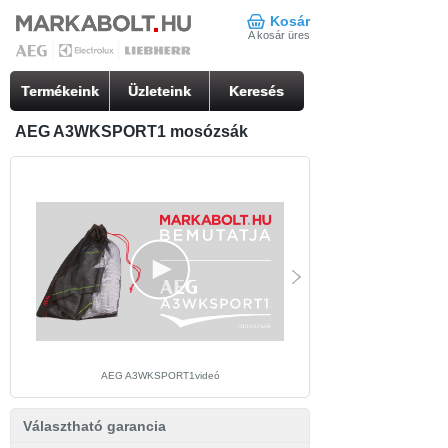
Kosár
A kosár üres
Termékeink
Üzleteink
Keresés
AEG A3WKSPORT1 mosózsák
AEG A3WKSPORT1videó
Háztartási gép A3WKS
Választható garancia