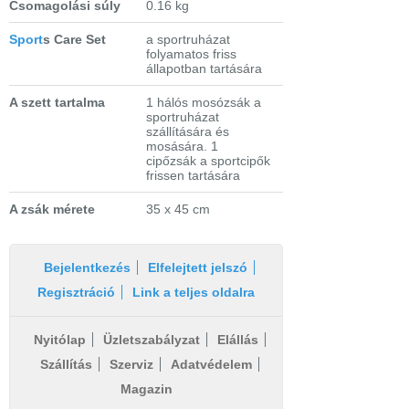
Csomagolási súly
0.16 kg
Sport
s Care Set
a sportruházat
folyamatos friss
állapotban tartására
A szett tartalma
1 hálós mosózsák a
sportruházat
szállítására és
mosására. 1
cipőzsák a sportcipők
frissen tartására
A zsák mérete
35 x 45 cm
Bejelentkezés
Elfelejtett jelszó
Regisztráció
Link a teljes oldalra
Nyitólap
Üzletszabályzat
Elállás
Szállítás
Szerviz
Adatvédelem
Magazin