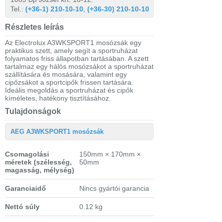
Tel.:
(+36-1) 210-10-10
,
(+36-30) 210-10-10
Részletes leírás
Az Electrolux A3WKSPORT1 mosózsák egy
praktikus szett, amely segít a sportruházat
folyamatos friss állapotban tartásában. A szett
tartalmaz egy hálós mosózsákot a sportruházat
szállítására és mosására, valamint egy
cipőzsákot a sportcipők frissen tartására.
Ideális megoldás a sportruházat és cipők
kíméletes, hatékony tisztításához.
Tulajdonságok
AEG A3WKSPORT1 mosózsák
Csomagolási
150mm × 170mm ×
méretek
(szélesség,
50mm
magasság, mélység)
Garanciaidő
Nincs gyártói garancia
Nettó súly
0.12 kg