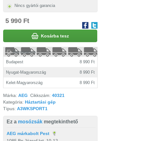
Nincs gyártói garancia
5 990 Ft
Kosárba tesz
Rendelésre
Budapest
8 990 Ft
Nyugat-Magyarország
8 990 Ft
Kelet-Magyarország
8 990 Ft
Márka:
AEG
Cikkszám:
40321
Kategória:
Háztartási gép
Típus:
A3WKSPORT1
Ez a
mosózsák
megtekinthető
AEG márkabolt Pest
1085 Bp József krt. 10-12.