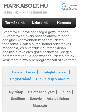
Kosár
A kosár üres
Termékeink
Üzleteink
Keresés
Steamify® – profi segítség a gőzsütéshez.
A Steamify® funkció használatával minden
eddiginél könnyebben készíthet ízletes
fogásokat. Csak a sütési hőmérsékletet kell
megadnia, és a készülék automatikusan
beállítja a tökéletes gőzsütéshez szükséges
paramétereket. Az egészséges, ízletes ételek
készítését bízza a beprogramozott szakértőre!
Bejelentkezés
Elfelejtett jelszó
Regisztráció
Link a teljes oldalra
Nyitólap
Üzletszabályzat
Elállás
Szállítás
Szerviz
Adatvédelem
Magazin