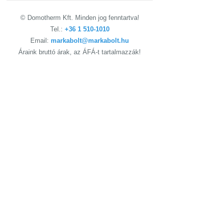
© Domotherm Kft. Minden jog fenntartva!
Tel.:
+36 1 510-1010
Email:
markabolt@markabolt.hu
Áraink bruttó árak, az ÁFÁ-t tartalmazzák!