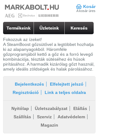
Kosár
A kosár üres
Termékeink
Üzleteink
Keresés
Fokozzuk az ízeket!
A SteamBoost gőzsütővel a legtöbbet hozhatja
ki az alapanyagokból. Háromféle
gőzprogramjából kettő a gőz és a forró levegő
kombinációja, tészták sütéséhez és húsok
pirításához. A harmadik kizárólag gőzt használ,
amely ideális zöldségek és halak párolásához.
Bejelentkezés
Elfelejtett jelszó
Regisztráció
Link a teljes oldalra
Nyitólap
Üzletszabályzat
Elállás
Szállítás
Szerviz
Adatvédelem
Magazin