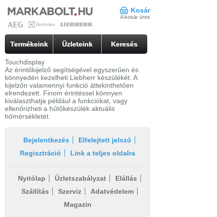
Kosár
A kosár üres
Termékeink
Üzleteink
Keresés
Touchdisplay
Az érintőkijelző segítségével egyszerűen és
könnyedén kezelheti Liebherr készülékét. A
kijelzőn valamennyi funkció áttekinthetően
elrendezett. Finom érintéssel könnyen
kiválaszthatja például a funkciókat, vagy
ellenőrizheti a hűtőkészülék aktuális
hőmérsékletét.
Bejelentkezés
Elfelejtett jelszó
Regisztráció
Link a teljes oldalra
Nyitólap
Üzletszabályzat
Elállás
Szállítás
Szerviz
Adatvédelem
Magazin