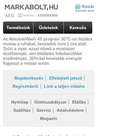
Kosár
A kosár üres
Termékeink
Üzleteink
Keresés
Az AbsoluteWash 49 program 30°C-on tisztára
mossa a ruhákat, kevesebb mint 1 óra alatt.
Szűri a vizet, ezzel növeli a mosószer
tisztítóerejét, ami tökéletes folteltávolítást
eredményez. 30%-kal kevesebb energiát
fogyaszt a mosás során.
Bejelentkezés
Elfelejtett jelszó
Regisztráció
Link a teljes oldalra
Nyitólap
Üzletszabályzat
Elállás
Szállítás
Szerviz
Adatvédelem
Magazin