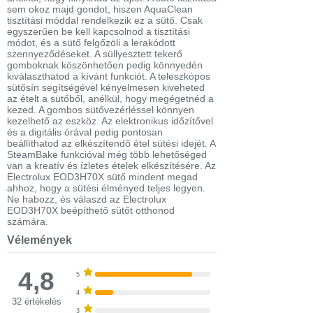
sem okoz majd gondot, hiszen AquaClean
tisztítási móddal rendelkezik ez a sütő. Csak
egyszerűen be kell kapcsolnod a tisztítási
módot, és a sütő felgőzöli a lerakódott
szennyeződéseket. A süllyesztett tekerő
gomboknak köszönhetően pedig könnyedén
kiválaszthatod a kívánt funkciót. A teleszkópos
sütősín segítségével kényelmesen kiveheted
az ételt a sütőből, anélkül, hogy megégetnéd a
kezed. A gombos sütővezérléssel könnyen
kezelhető az eszköz. Az elektronikus időzítővel
és a digitális órával pedig pontosan
beállíthatod az elkészítendő étel sütési idejét. A
SteamBake funkcióval még több lehetőséged
van a kreatív és ízletes ételek elkészítésére. Az
Electrolux EOD3H70X sütő mindent megad
ahhoz, hogy a sütési élményed teljes legyen.
Ne habozz, és válaszd az Electrolux
EOD3H70X beépíthető sütőt otthonod
számára.
Vélemények
4,8
5
4
32 értékelés
3