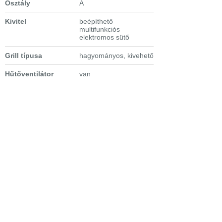
Osztály
A
Kivitel
beépíthető
multifunkciós
elektromos sütő
Grill típusa
hagyományos, kivehető
Hűtőventilátor
van
Kijelző
Precíz beállítást
biztosító LED-es
időzítő-kijelző
Sütőtérvilágítás
2 halogén izzó
Ajtóüvegezés
2 rétegű
Kábelhossz
1,6 m
Sütési tartomány
50C - 275C
Elektronika funkciói
hangjelzés, időtartam
kijelzés, percszámláló