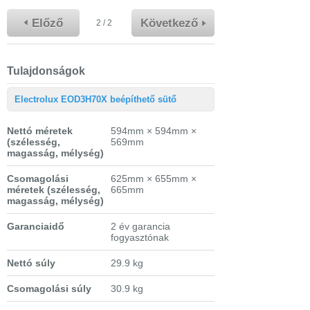
Előző
Következő
2 / 2
Tulajdonságok
Electrolux EOD3H70X beépíthető sütő
Nettó méretek
594mm × 594mm ×
(szélesség,
569mm
magasság, mélység)
Csomagolási
625mm × 655mm ×
méretek
(szélesség,
665mm
magasság, mélység)
Garanciaidő
2 év garancia
fogyasztónak
Nettó súly
29.9 kg
Csomagolási súly
30.9 kg