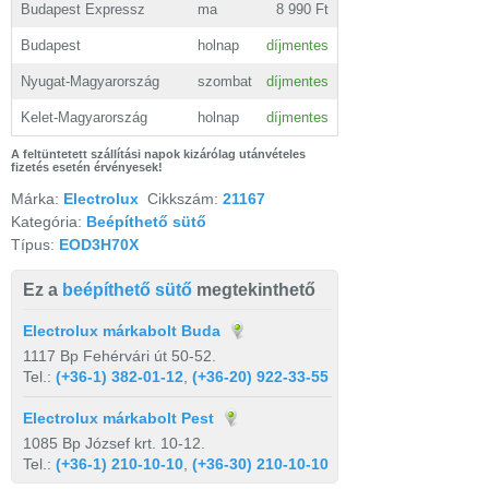
Budapest Expressz
ma
8 990 Ft
Budapest
holnap
díjmentes
Nyugat-Magyarország
szombat
díjmentes
Kelet-Magyarország
holnap
díjmentes
A feltüntetett szállítási napok kizárólag utánvételes
fizetés esetén érvényesek!
Márka:
Electrolux
Cikkszám:
21167
Kategória:
Beépíthető sütő
Típus:
EOD3H70X
Ez a
beépíthető sütő
megtekinthető
Electrolux márkabolt Buda
1117 Bp Fehérvári út 50-52.
Tel.:
(+36-1) 382-01-12
,
(+36-20) 922-33-55
Electrolux márkabolt Pest
1085 Bp József krt. 10-12.
Tel.:
(+36-1) 210-10-10
,
(+36-30) 210-10-10