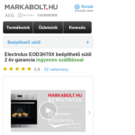
Kosár
A kosár üres
Termékeink
Üzleteink
Keresés
Beépíthető sütő
Electrolux EOD3H70X beépíthető sütő
2 év garancia
ingyenes szállítással
4,8 ·
32 vélemény