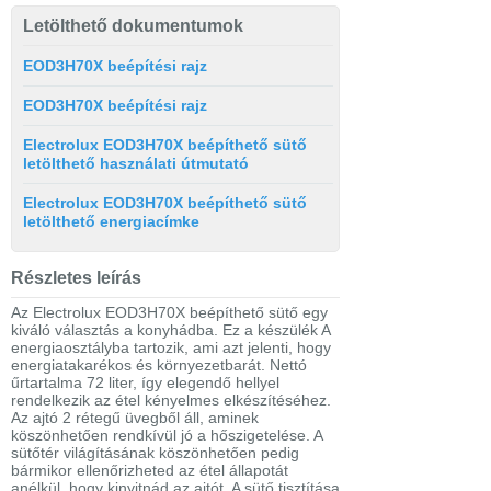
Letölthető dokumentumok
EOD3H70X beépítési rajz
EOD3H70X beépítési rajz
Electrolux EOD3H70X beépíthető sütő
letölthető használati útmutató
Electrolux EOD3H70X beépíthető sütő
letölthető energiacímke
Részletes leírás
Az Electrolux EOD3H70X beépíthető sütő egy
kiváló választás a konyhádba. Ez a készülék A
energiaosztályba tartozik, ami azt jelenti, hogy
energiatakarékos és környezetbarát. Nettó
űrtartalma 72 liter, így elegendő hellyel
rendelkezik az étel kényelmes elkészítéséhez.
Az ajtó 2 rétegű üvegből áll, aminek
köszönhetően rendkívül jó a hőszigetelése. A
sütőtér világításának köszönhetően pedig
bármikor ellenőrizheted az étel állapotát
anélkül, hogy kinyitnád az ajtót. A sütő tisztítása