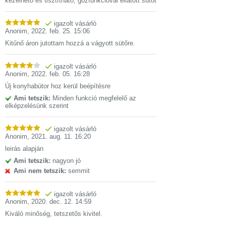
kezelhető és tisztítható, gőzfunkcióval ellátott sütőt
igazolt vásárló
Anonim
,
2022. feb. 25. 15:06
Kitűnő áron jutottam hozzá a vágyott sütőre.
igazolt vásárló
Anonim
,
2022. feb. 05. 16:28
Új konyhabútor hoz kerül beépítésre
Ami tetszik:
Minden funkció megfelelő az
elképzelésünk szerint
igazolt vásárló
Anonim
,
2021. aug. 11. 16:20
leirás alapján
Ami tetszik:
nagyon jó
Ami nem tetszik:
semmit
igazolt vásárló
Anonim
,
2020. dec. 12. 14:59
Kiváló minőség, tetszetős kivitel.