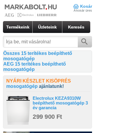
Kosár
A kosár üres
Termékeink
Üzleteink
Keresés
Összes 15 terítékes beépíthető
mosogatógép
AEG 15 terítékes beépíthető
mosogatógép
NYÁRI KÉSZLET KISÖPRÉS
mosogatógép
ajánlatunk!
Electrolux KEZA9310W
beépíthető mosogatógép 3
év garancia
299 900 Ft