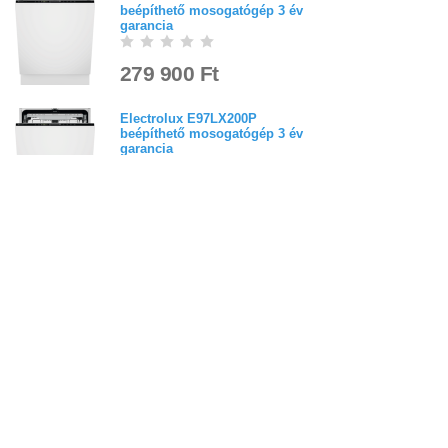
beépíthető mosogatógép 3 év
garancia
279 900 Ft
Electrolux E97LX200P
beépíthető mosogatógép 3 év
garancia
324 900 Ft
Bejelentkezés
Elfelejtett jelszó
Regisztráció
Link a teljes oldalra
Nyitólap
Üzletszabályzat
Elállás
Szállítás
Szerviz
Adatvédelem
Magazin