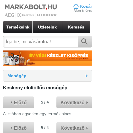
Kosár
A kosár üres
Termékeink
Üzleteink
Keresés
Mosógép
Keskeny elöltöltős mosógép
Előző
Következő
5 / 4
A listában egyetlen egy termék sincs.
Előző
Következő
5 / 4